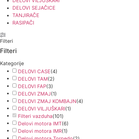
DELOVI VILJUŠKARI
DELOVI SEJAČICE
TANJIRAČE
RASIPAČI
Filteri
Filteri
Kategorije
DELOVI CASE
(
4
)
DELOVI TAM
(
2
)
DELOVI FAP
(
3
)
DELOVI ZMAJ
(
1
)
DELOVI ZMAJ KOMBAJN
(
4
)
DELOVI VILJUŠKARI
(
1
)
Filteri vazduha
(
101
)
Delovi motora IMT
(
6
)
Delovi motora IMR
(
1
)
Delovi motora Torpedo
(
2
)