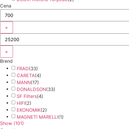
Cena
×
×
Brend
FRAD
(
33
)
CARETA
(
4
)
MANN
(
17
)
DONALDSON
(
33
)
SF Filters
(
4
)
HIFI
(
2
)
EKONOMIK
(
2
)
MAGNETI MARELLI
(
1
)
Show
(
101
)