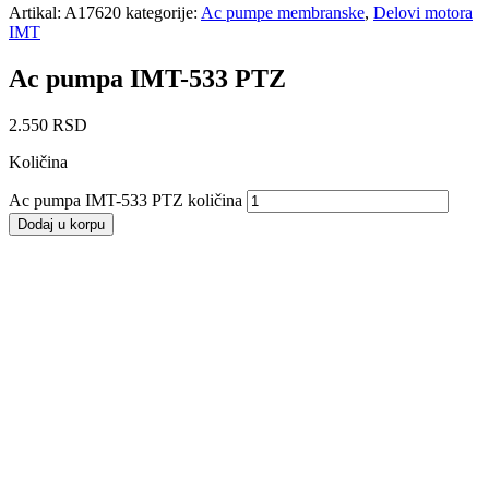
Artikal:
A17620
kategorije:
Ac pumpe membranske
,
Delovi motora
IMT
Ac pumpa IMT-533 PTZ
2.550
RSD
Količina
Ac pumpa IMT-533 PTZ količina
Dodaj u korpu
Ventil nepovratni goriva 8mm
ALUMINIJUM
360
RSD
Dodaj u korpu