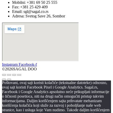
Mobilni: +381 69 50 25 555
Fax: +381 25 429 409
Email: sgl@sagal.co.rs
Adresa: Svetog Save 26, Sombor
Instagram
Facebook-f
©2026SAGAL DOO
Poštovani, ovaj sajt koristi kolačiće (tekstualne datoteke) odnosno,
ovaj sajt koristi Facebook Pixel i Google Analytics. Sagal.rs,
Facebook i Google Analytics apsolutno neće prikupljati informacije
o ličnosti posetioca, niti na drugi način omogućiti pristup takvim
informacijama. Daljim korišćenjem sajta prihvatate mehanizam
korišćenja kolačića koji služe za razvoj i poboljšanje naše web
stranice, kao i usluga koje Vam nudimo. Takođe daljim korišćenjem