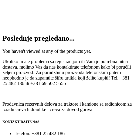
Napojna pumpa MAN 51.12150-0001
6.550
RSD
Dodaj u korpu
Poslednje pregledano...
You haven't viewed at any of the products yet.
Ukoliko imate problema sa registracijom ili Vam je potrebna hitna
dostava, molimo Vas da nas kontaktirate telefonom kako bi poručili
željeni proizvod! Za porudžbinu proizvoda telefonskim putem
neophodno je da zapamtite šifru artikla koji želite kupiti! Tel. +381
25 482 186 ili +381 69 502 5555
Prodavnica rezervnih delova za traktore i kamione sa radionicom za
izradu creva hidraulike i creva za dovod goriva
KONTAKTIRAJTE NAS
Telefon: +381 25 482 186