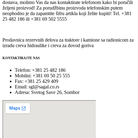
dostava, molimo Vas da nas kontaktirate telefonom kako bi poručili
željeni proizvod! Za porudžbinu proizvoda telefonskim putem
neophodno je da zapamtite šifru artikla koji želite kupiti! Tel. +381
25 482 186 ili +381 69 502 5555
Prodavnica rezervnih delova za traktore i kamione sa radionicom za
izradu creva hidraulike i creva za dovod goriva
KONTAKTIRAJTE NAS
Telefon: +381 25 482 186
Mobilni: +381 69 50 25 555
Fax: +381 25 429 409
Email: sgl@sagal.co.rs
Adresa: Svetog Save 26, Sombor