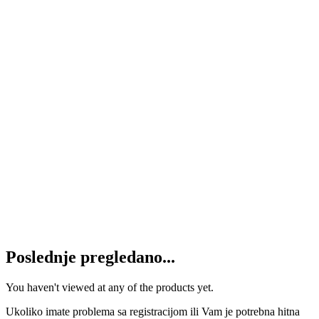
140
RSD
Dodaj u korpu
Čep M16x1.5mm OK22
150
RSD
Dodaj u korpu
Čep M18x1.5 OK24
180
RSD
Dodaj u korpu
Čep M24x1.5 OK30
250
RSD
Dodaj u korpu
Poslednje pregledano...
You haven't viewed at any of the products yet.
Ukoliko imate problema sa registracijom ili Vam je potrebna hitna