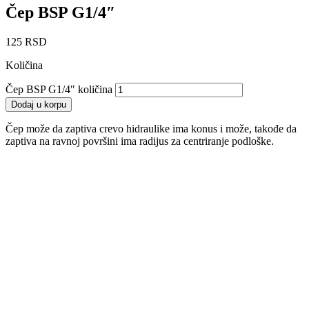
Čep BSP G1/4″
125
RSD
Količina
Čep BSP G1/4" količina
Dodaj u korpu
Čep može da zaptiva crevo hidraulike ima konus i može, takođe da
zaptiva na ravnoj površini ima radijus za centriranje podloške.
Čep M22x1.5 OK27
250
RSD
Dodaj u korpu