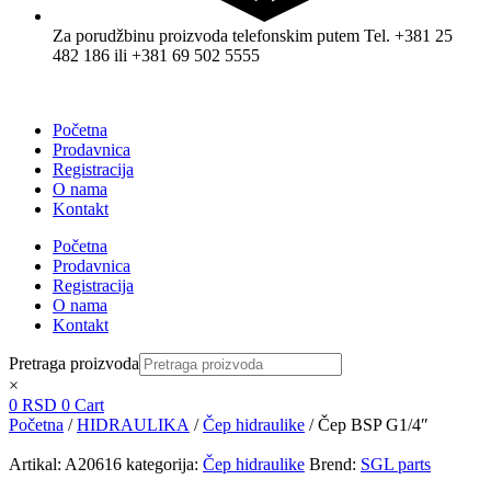
Za porudžbinu proizvoda telefonskim putem Tel. +381 25
482 186 ili +381 69 502 5555
Početna
Prodavnica
Registracija
O nama
Kontakt
Početna
Prodavnica
Registracija
O nama
Kontakt
Pretraga proizvoda
×
0
RSD
0
Cart
Početna
/
HIDRAULIKA
/
Čep hidraulike
/ Čep BSP G1/4″
Artikal:
A20616
kategorija:
Čep hidraulike
Brend:
SGL parts