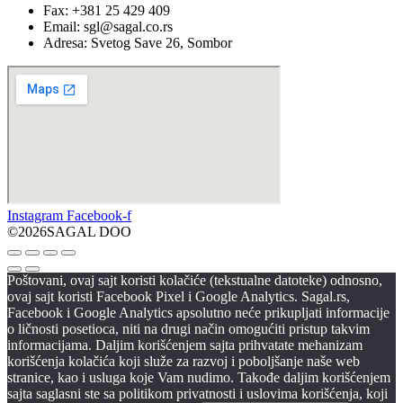
Fax: +381 25 429 409
Email: sgl@sagal.co.rs
Adresa: Svetog Save 26, Sombor
Instagram
Facebook-f
©2026SAGAL DOO
Poštovani, ovaj sajt koristi kolačiće (tekstualne datoteke) odnosno,
ovaj sajt koristi Facebook Pixel i Google Analytics. Sagal.rs,
Facebook i Google Analytics apsolutno neće prikupljati informacije
o ličnosti posetioca, niti na drugi način omogućiti pristup takvim
informacijama. Daljim korišćenjem sajta prihvatate mehanizam
korišćenja kolačića koji služe za razvoj i poboljšanje naše web
stranice, kao i usluga koje Vam nudimo. Takođe daljim korišćenjem
sajta saglasni ste sa politikom privatnosti i uslovima korišćenja, koji