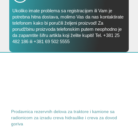
Ukoliko imate problema sa registracijom ili Vam je
potrebna hitna dostava, molimo Vas da nas kontaktirate
telefonom kako bi poručili željeni proizvod! Za
porudžbinu proizvoda telefonskim putem neophodno je
da zapamtite šifru artikla koji želite kupiti! Tel. +381 25
482 186 ili +381 69 502 5555
Prodavnica rezervnih delova za traktore i kamione sa
radionicom za izradu creva hidraulike i creva za dovod
goriva