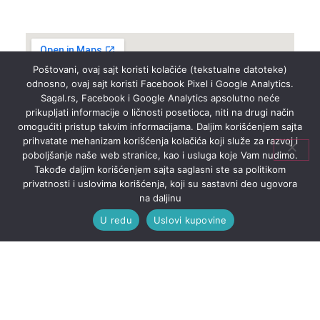
Poštovani, ovaj sajt koristi kolačiće (tekstualne datoteke)
odnosno, ovaj sajt koristi Facebook Pixel i Google Analytics.
Sagal.rs, Facebook i Google Analytics apsolutno neće
prikupljati informacije o ličnosti posetioca, niti na drugi način
omogućiti pristup takvim informacijama. Daljim korišćenjem sajta
prihvatate mehanizam korišćenja kolačića koji služe za razvoj i
poboljšanje naše web stranice, kao i usluga koje Vam nudimo.
Takođe daljim korišćenjem sajta saglasni ste sa politikom
privatnosti i uslovima korišćenja, koji su sastavni deo ugovora
na daljinu
U redu
Uslovi kupovine