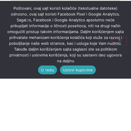
Poštovani, ovaj sajt koristi kolačiće (tekstualne datoteke)
odnosno, ovaj sajt koristi Facebook Pixel i Google Analytics.
Sagal.rs, Facebook i Google Analytics apsolutno neće
prikupljati informacije o ličnosti posetioca, niti na drugi način
omogućiti pristup takvim informacijama. Daljim korišćenjem sajta
prihvatate mehanizam korišćenja kolačića koji služe za razvoj i
poboljšanje naše web stranice, kao i usluga koje Vam nudimo.
Takođe daljim korišćenjem sajta saglasni ste sa politikom
privatnosti i uslovima korišćenja, koji su sastavni deo ugovora
na daljinu
U redu
Uslovi kupovine