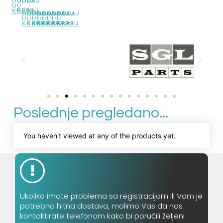
DODAJ
DODAJ
U
U
KORPU
KORPU
DODAJ
DODAJ
DODAJ
DODAJ
DODAJ
DODAJ
DODAJ
DODAJ
U
U
U
U
U
U
U
U
KORPU
KORPU
KORPU
KORPU
KORPU
KORPU
KORPU
KORPU
Poslednje pregledano...
You haven't viewed at any of the products yet.
Ukoliko imate problema sa registracijom ili Vam je
potrebna hitna dostava, molimo Vas da nas
kontaktirate telefonom kako bi poručili željeni