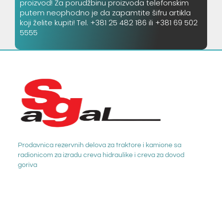
proizvod! Za porudžbinu proizvoda telefonskim
putem neophodno je da zapamtite šifru artikla
koji želite kupiti! Tel. +381 25 482 186 ili +381 69 502
5555
Prodavnica rezervnih delova za traktore i kamione sa
radionicom za izradu creva hidraulike i creva za dovod
goriva