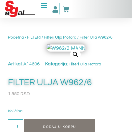
Početna
/
FILTERI
/
Filteri Ulja Motora
/ Filter Ulja W962/6
Artikal:
A14606
Kategorija:
Filteri Ulja Motora
FILTER ULJA W962/6
1.550
RSD
Količina
DODAJ U KORPU