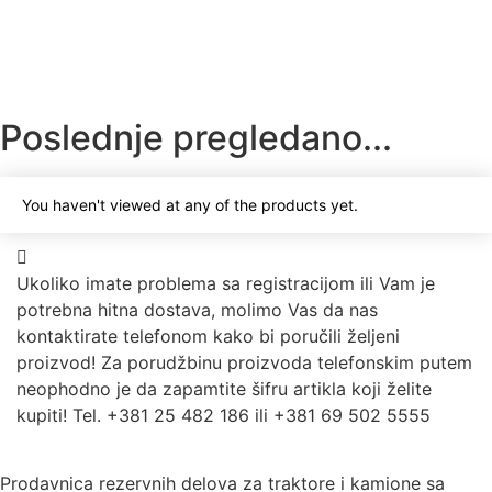
Zaptivač vodene pumpe ZMAJ 141-142
140
RSD
Dodaj u korpu
Poslednje pregledano...
You haven't viewed at any of the products yet.
Ukoliko imate problema sa registracijom ili Vam je
potrebna hitna dostava, molimo Vas da nas
kontaktirate telefonom kako bi poručili željeni
proizvod! Za porudžbinu proizvoda telefonskim putem
neophodno je da zapamtite šifru artikla koji želite
kupiti! Tel. +381 25 482 186 ili +381 69 502 5555
Prodavnica rezervnih delova za traktore i kamione sa