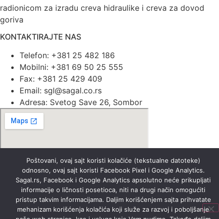
radionicom za izradu creva hidraulike i creva za dovod
goriva
KONTAKTIRAJTE NAS
Telefon: +381 25 482 186
Mobilni: +381 69 50 25 555
Fax: +381 25 429 409
Email: sgl@sagal.co.rs
Adresa: Svetog Save 26, Sombor
Poštovani, ovaj sajt koristi kolačiće (tekstualne datoteke)
odnosno, ovaj sajt koristi Facebook Pixel i Google Analytics.
Sagal.rs, Facebook i Google Analytics apsolutno neće prikupljati
informacije o ličnosti posetioca, niti na drugi način omogućiti
Instagram
Facebook-f
pristup takvim informacijama. Daljim korišćenjem sajta prihvatate
©2026SAGAL DOO
mehanizam korišćenja kolačića koji služe za razvoj i poboljšanje