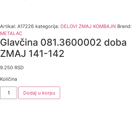
Artikal:
A17226
kategorija:
DELOVI ZMAJ KOMBAJN
Brend:
METALAC
Glavčina 081.3600002 doba
ZMAJ 141-142
9.250
RSD
Količina
Glavčina
Dodaj u korpu
081.3600002
doba
ZMAJ
141-
142
količina