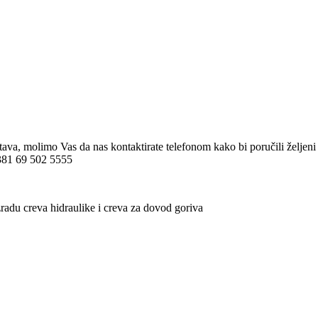
stava, molimo Vas da nas kontaktirate telefonom kako bi poručili želj
 +381 69 502 5555
radu creva hidraulike i creva za dovod goriva