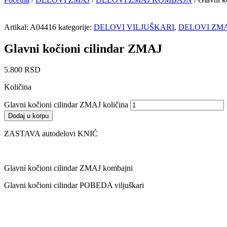
Artikal:
A04416
kategorije:
DELOVI VILJUŠKARI
,
DELOVI ZM
Glavni kočioni cilindar ZMAJ
5.800
RSD
Količina
Glavni kočioni cilindar ZMAJ količina
Dodaj u korpu
ZASTAVA autodelovi KNIĆ
Glavni kočioni cilindar ZMAJ kombajni
Glavni kočioni cilindar POBEDA viljuškari