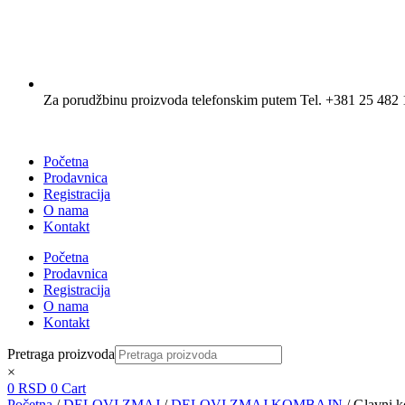
Za porudžbinu proizvoda telefonskim putem Tel. +381 25 482 
Početna
Prodavnica
Registracija
O nama
Kontakt
Početna
Prodavnica
Registracija
O nama
Kontakt
Pretraga proizvoda
×
0
RSD
0
Cart
Početna
/
DELOVI ZMAJ
/
DELOVI ZMAJ KOMBAJN
/ Glavni k