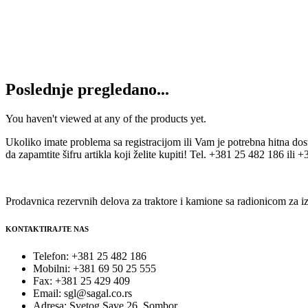
Cilindar kočioni točka ZMAJ
4.150
RSD
Dodaj u korpu
Poslednje pregledano...
You haven't viewed at any of the products yet.
Ukoliko imate problema sa registracijom ili Vam je potrebna hitna do
da zapamtite šifru artikla koji želite kupiti! Tel. +381 25 482 186 ili
Prodavnica rezervnih delova za traktore i kamione sa radionicom za iz
KONTAKTIRAJTE NAS
Telefon: +381 25 482 186
Mobilni: +381 69 50 25 555
Fax: +381 25 429 409
Email: sgl@sagal.co.rs
Adresa: Svetog Save 26, Sombor