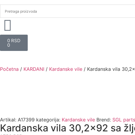
0
RSD
0
Početna
/
KARDANI
/
Kardanske vile
/ Kardanska vila 30,2×
Artikal:
A17399
kategorija:
Kardanske vile
Brend:
SGL part
Kardanska vila 30,2×92 sa žl