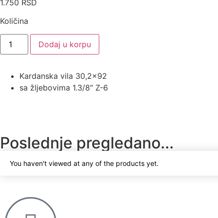
1.750
RSD
Količina
Dodaj u korpu
Kardanska vila 30,2×92
sa žljebovima 1.3/8″ Z-6
Poslednje pregledano...
You haven't viewed at any of the products yet.