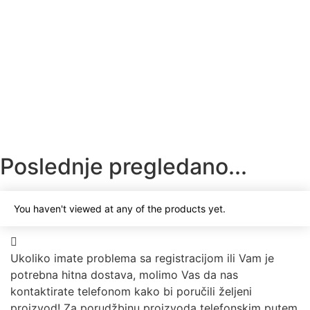
600
RSD
Dodaj u korpu
Kućište PFT 204 FK TROUGAO
240
RSD
Dodaj u korpu
Poslednje pregledano...
You haven't viewed at any of the products yet.
Ukoliko imate problema sa registracijom ili Vam je
potrebna hitna dostava, molimo Vas da nas
kontaktirate telefonom kako bi poručili željeni
proizvod! Za porudžbinu proizvoda telefonskim putem