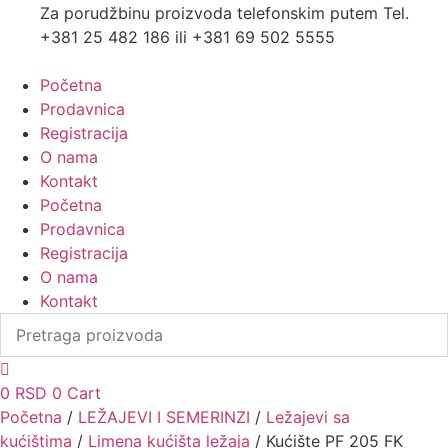
Za porudžbinu proizvoda telefonskim putem Tel.
+381 25 482 186 ili +381 69 502 5555
Početna
Prodavnica
Registracija
O nama
Kontakt
Početna
Prodavnica
Registracija
O nama
Kontakt
0
RSD
0
Cart
Početna
/
LEŽAJEVI I SEMERINZI
/
Ležajevi sa
kućištima
/
Limena kućišta ležaja
/ Kućište PF 205 FK