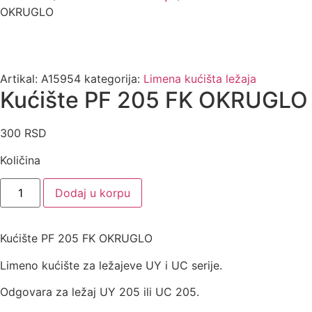
OKRUGLO
Artikal:
A15954
kategorija:
Limena kućišta ležaja
Kućište PF 205 FK OKRUGLO
300
RSD
Količina
Kućište
Dodaj u korpu
PF
205
FK
OKRUGLO
Kućište PF 205 FK OKRUGLO
količina
Limeno kućište za ležajeve UY i UC serije.
Odgovara za ležaj UY 205 ili UC 205.