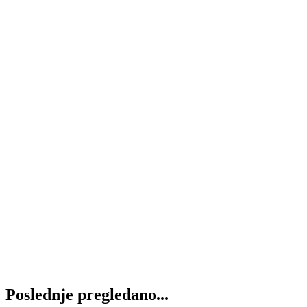
Dodaj u korpu
Lamela kardanska TORPEDO 4506
4.420
RSD
Dodaj u korpu
Druk ležaj TORPEDO 7506
2.520
RSD
Dodaj u korpu
Lamela vučna TORPEDO 4506
4.650
RSD
Dodaj u korpu
Poslednje pregledano...