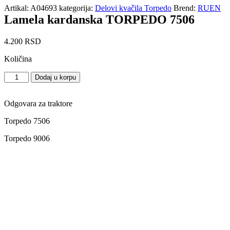
Artikal:
A04693
kategorija:
Delovi kvačila Torpedo
Brend:
RUEN
Lamela kardanska TORPEDO 7506
4.200
RSD
Količina
Lamela
Dodaj u korpu
kardanska
TORPEDO
7506
Odgovara za traktore
količina
Torpedo 7506
Torpedo 9006
Lamela vučna TORPEDO 7506
5.800
RSD