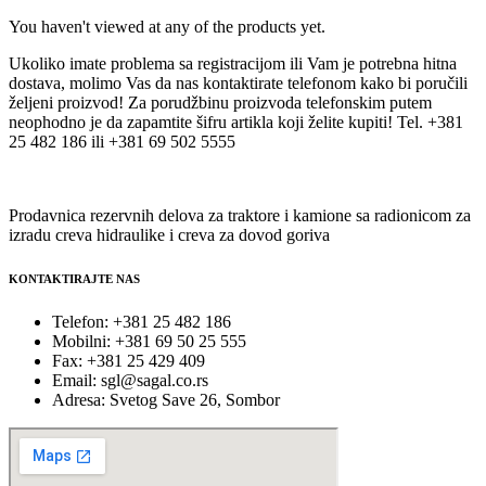
You haven't viewed at any of the products yet.
Ukoliko imate problema sa registracijom ili Vam je potrebna hitna
dostava, molimo Vas da nas kontaktirate telefonom kako bi poručili
željeni proizvod! Za porudžbinu proizvoda telefonskim putem
neophodno je da zapamtite šifru artikla koji želite kupiti! Tel. +381
25 482 186 ili +381 69 502 5555
Prodavnica rezervnih delova za traktore i kamione sa radionicom za
izradu creva hidraulike i creva za dovod goriva
KONTAKTIRAJTE NAS
Telefon: +381 25 482 186
Mobilni: +381 69 50 25 555
Fax: +381 25 429 409
Email: sgl@sagal.co.rs
Adresa: Svetog Save 26, Sombor