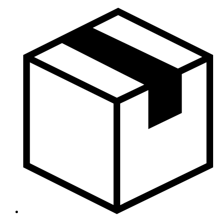
Skočite
na
sadržaj