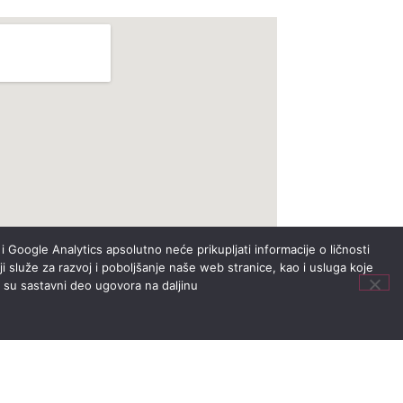
i Google Analytics apsolutno neće prikupljati informacije o ličnosti
i služe za razvoj i poboljšanje naše web stranice, kao i usluga koje
i su sastavni deo ugovora na daljinu