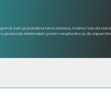
cijom ili Vam je potrebna hitna dostava, molimo Vas da nas k
inu proizvoda telefonskim putem neophodno je da zapamtite šifru