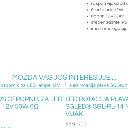
raspon vijaka od
6 led dioda /2W
napon 12V i 24V
stepen zaštite IP6
ima homologaciju
MOŽDA VAS JOŠ INTERESUJE....
S OTPORNIK ZA LED
LED ROTACIJA PLAV
 12V 50W 6Ω
SGLED® SGL-RL-14 
VIJAK
5.550
RSD