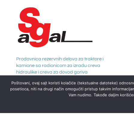
Prodavnica rezervnih delova za traktore i
kamione sa radionicom za izradu creva
hidraulike i creva za dovod goriva
Poštovani, ovaj sajt koristi kolačiće (tekstualne datoteke) odnosno
posetioca, niti na drugi način omogućiti pristup takvim informacija
Vam nudimo. Takođe daljim korišćenj