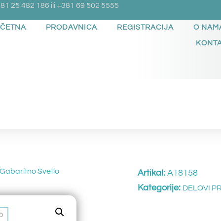
81 25 482 186 ili +381 69 502 5555
ČETNA
PRODAVNICA
REGISTRACIJA
O NAM
KONT
 Gabaritno Svetlo
Artikal:
A18158
Kategorije:
DELOVI P