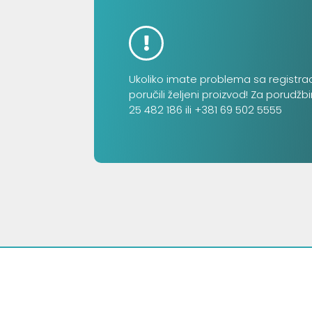
Ukoliko imate problema sa registra
poručili željeni proizvod! Za porudžb
25 482 186 ili +381 69 502 5555