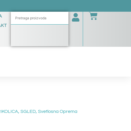
A
AKT
,
,
RIKOLICA
SGLED
Svetlosna Oprema