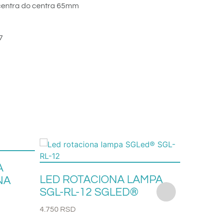
 centra do centra 65mm
7
A
LED ROTACIONA LAMPA
LED S
NA
SGL-RL-12 SGLED®
SA KA
4.750
RSD
3.950
RS