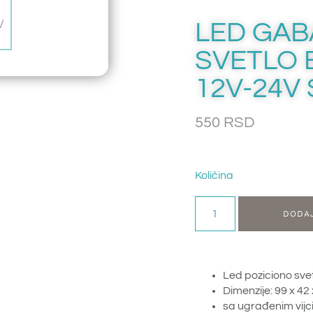
LED GAB
SVETLO 
12V-24V
550
RSD
Količina
DODA
Led poziciono sve
Dimenzije: 99 x 4
sa ugrađenim vij