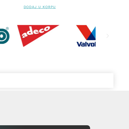
DODAJ U KORPU
PROČITAJ