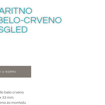
ARITNO
BELO-CRVENO
 SGLED
J U KORPU
tlo belo crveno
2 x 33 mm
cima za montažu