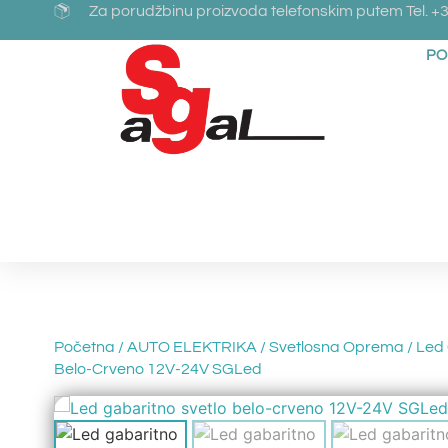
Za porudžbinu proizvoda telefonskim putem Tel. +3
PO
Početna
/
AUTO ELEKTRIKA
/
Svetlosna Oprema
/ Led
Belo-Crveno 12V-24V SGLed