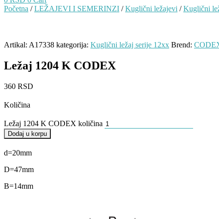
Početna
/
LEŽAJEVI I SEMERINZI
/
Kuglični ležajevi
/
Kuglični le
Artikal:
A17338
kategorija:
Kuglični ležaj serije 12xx
Brend:
CODE
Ležaj 1204 K CODEX
360
RSD
Količina
Ležaj 1204 K CODEX količina
Dodaj u korpu
d=20mm
D=47mm
B=14mm