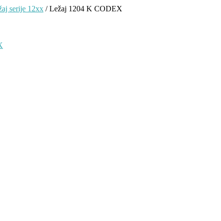
žaj serije 12xx
/ Ležaj 1204 K CODEX
X