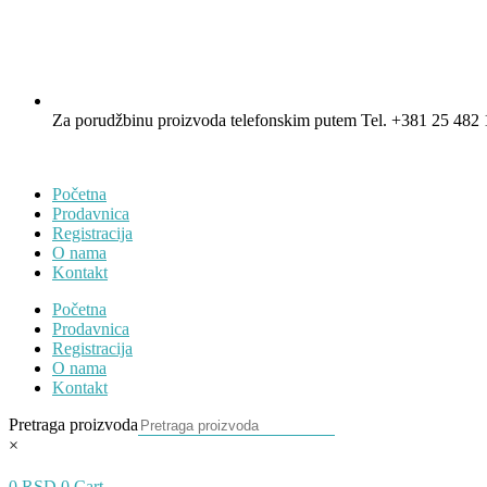
Za porudžbinu proizvoda telefonskim putem Tel. +381 25 482 
Početna
Prodavnica
Registracija
O nama
Kontakt
Početna
Prodavnica
Registracija
O nama
Kontakt
Pretraga proizvoda
×
0
RSD
0
Cart