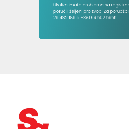
Ukoliko imate problema sa registra
poručili željeni proizvod! Za porudžb
25 482 186 ili +381 69 502 5555