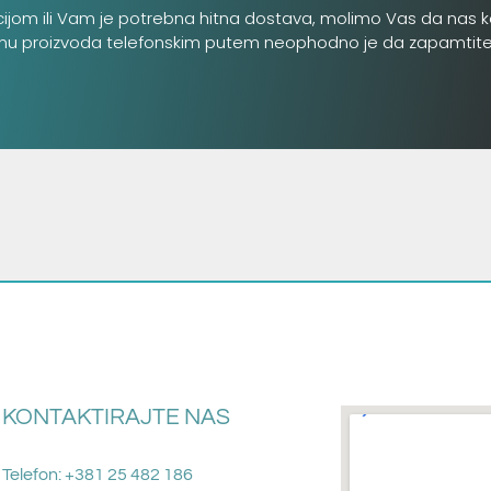
cijom ili Vam je potrebna hitna dostava, molimo Vas da nas k
inu proizvoda telefonskim putem neophodno je da zapamtite šifru
KONTAKTIRAJTE NAS
Telefon: +381 25 482 186