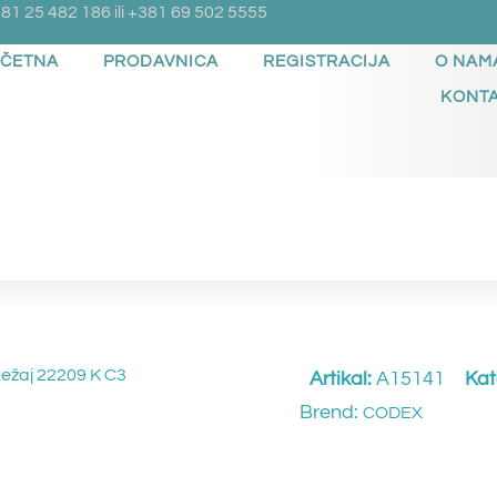
81 25 482 186 ili +381 69 502 5555
ČETNA
PRODAVNICA
REGISTRACIJA
O NAM
KONT
Ležaj 22209 K C3
Artikal:
A15141
Kat
Brend:
CODEX