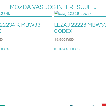
MOŽDA VAS JOŠ INTERESUJE....
 22234 K MBW33
LEŽAJ 22228 MBW3
X
CODEX
SD
19.500
RSD
KORPU
DODAJ U KORPU