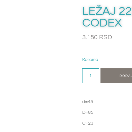
LEŽAJ 22
CODEX
3.180
RSD
Količina
DODA
d=45
D=85
C=23