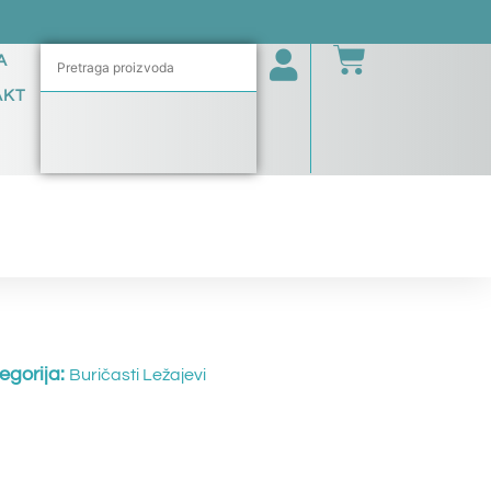
A
AKT
egorija:
Buričasti Ležajevi