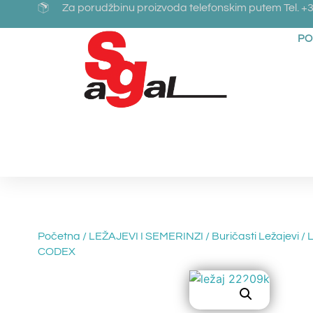
Za porudžbinu proizvoda telefonskim putem Tel. +3
PO
Početna
/
LEŽAJEVI I SEMERINZI
/
Buričasti Ležajevi
/ 
CODEX