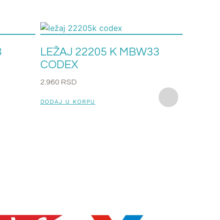
3
LEŽAJ 22205 K MBW33
CODEX
2.960
RSD
DODAJ U KORPU
LEŽAJ
CODE
2.690
RS
DODAJ U