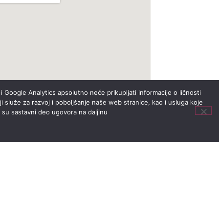
i Google Analytics apsolutno neće prikupljati informacije o ličnosti
i služe za razvoj i poboljšanje naše web stranice, kao i usluga koje
i su sastavni deo ugovora na daljinu