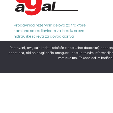
Prodavnica rezervnih delova za traktore i
kamione sa radionicom za izradu creva
hidraulike i creva za dovod goriva
Poštovani, ovaj sajt koristi kolačiće (tekstualne datoteke) odnosno
posetioca, niti na drugi način omogućiti pristup takvim informacija
Vam nudimo. Takođe daljim korišćenj