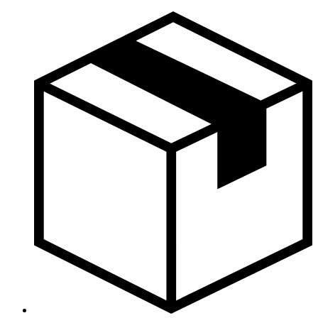
Skočite
na
sadržaj