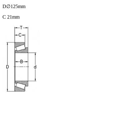
D∅125mm
C 21mm
Ležaj 30211 CODEX