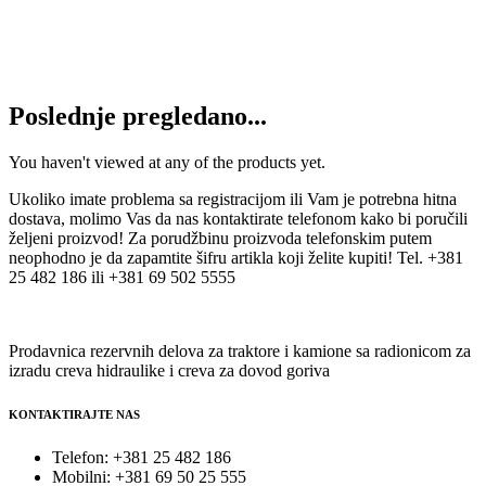
Poslednje pregledano...
You haven't viewed at any of the products yet.
Ukoliko imate problema sa registracijom ili Vam je potrebna hitna
dostava, molimo Vas da nas kontaktirate telefonom kako bi poručili
željeni proizvod! Za porudžbinu proizvoda telefonskim putem
neophodno je da zapamtite šifru artikla koji želite kupiti! Tel. +381
25 482 186 ili +381 69 502 5555
Prodavnica rezervnih delova za traktore i kamione sa radionicom za
izradu creva hidraulike i creva za dovod goriva
KONTAKTIRAJTE NAS
Telefon: +381 25 482 186
Mobilni: +381 69 50 25 555