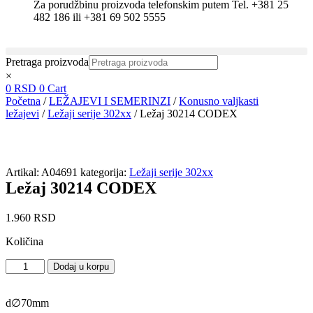
Za porudžbinu proizvoda telefonskim putem Tel. +381 25
482 186 ili +381 69 502 5555
Pretraga proizvoda
×
0
RSD
0
Cart
Početna
/
LEŽAJEVI I SEMERINZI
/
Konusno valjkasti
ležajevi
/
Ležaji serije 302xx
/ Ležaj 30214 CODEX
Artikal:
A04691
kategorija:
Ležaji serije 302xx
Ležaj 30214 CODEX
1.960
RSD
Količina
Ležaj
Dodaj u korpu
30214
CODEX
količina
d∅70mm