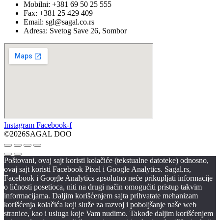
Mobilni: +381 69 50 25 555
Fax: +381 25 429 409
Email: sgl@sagal.co.rs
Adresa: Svetog Save 26, Sombor
Instagram
Facebook-f
©2026SAGAL DOO
Poštovani, ovaj sajt koristi kolačiće (tekstualne datoteke) odnosno,
ovaj sajt koristi Facebook Pixel i Google Analytics. Sagal.rs,
Facebook i Google Analytics apsolutno neće prikupljati informacije
o ličnosti posetioca, niti na drugi način omogućiti pristup takvim
informacijama. Daljim korišćenjem sajta prihvatate mehanizam
korišćenja kolačića koji služe za razvoj i poboljšanje naše web
stranice, kao i usluga koje Vam nudimo. Takođe daljim korišćenjem