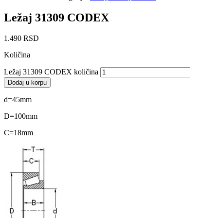
Ležaj 31309 CODEX
1.490
RSD
Količina
Ležaj 31309 CODEX količina
Dodaj u korpu
d=45mm
D=100mm
C=18mm