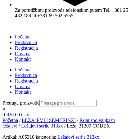
Za porudžbinu proizvoda telefonskim putem Tel. +381 25
482 186 ili +381 69 502 5555
Početna
Prodavnica
Registracija
O nama
Kontakt
Početna
Prodavnica
Registracija
O nama
Kontakt
Pretraga proizvoda
×
0
RSD
0
Cart
Početna
/
LEŽAJEVI I SEMERINZI
/
Konusno valjkasti
ležajevi
/
Ležajevi serije 313xx
/ Ležaj 31309 CODEX
Artikal:
A05310
kategorija:
Ležajevi serije 313xx