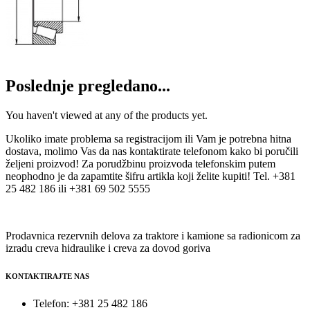
Poslednje pregledano...
You haven't viewed at any of the products yet.
Ukoliko imate problema sa registracijom ili Vam je potrebna hitna
dostava, molimo Vas da nas kontaktirate telefonom kako bi poručili
željeni proizvod! Za porudžbinu proizvoda telefonskim putem
neophodno je da zapamtite šifru artikla koji želite kupiti! Tel. +381
25 482 186 ili +381 69 502 5555
Prodavnica rezervnih delova za traktore i kamione sa radionicom za
izradu creva hidraulike i creva za dovod goriva
KONTAKTIRAJTE NAS
Telefon: +381 25 482 186