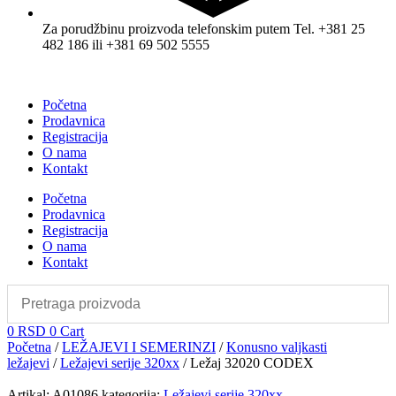
Za porudžbinu proizvoda telefonskim putem Tel. +381 25
482 186 ili +381 69 502 5555
Početna
Prodavnica
Registracija
O nama
Kontakt
Početna
Prodavnica
Registracija
O nama
Kontakt
0
RSD
0
Cart
Početna
/
LEŽAJEVI I SEMERINZI
/
Konusno valjkasti
ležajevi
/
Ležajevi serije 320xx
/ Ležaj 32020 CODEX
Artikal:
A01086
kategorija:
Ležajevi serije 320xx