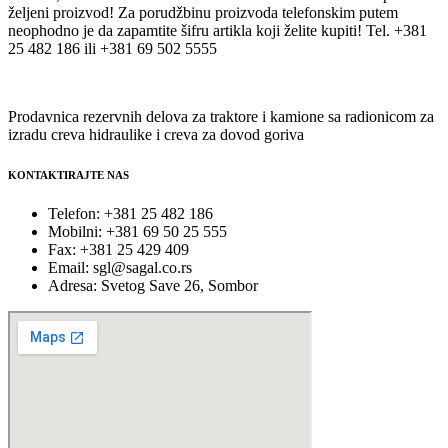
željeni proizvod! Za porudžbinu proizvoda telefonskim putem
neophodno je da zapamtite šifru artikla koji želite kupiti! Tel. +381
25 482 186 ili +381 69 502 5555
Prodavnica rezervnih delova za traktore i kamione sa radionicom za
izradu creva hidraulike i creva za dovod goriva
KONTAKTIRAJTE NAS
Telefon: +381 25 482 186
Mobilni: +381 69 50 25 555
Fax: +381 25 429 409
Email: sgl@sagal.co.rs
Adresa: Svetog Save 26, Sombor