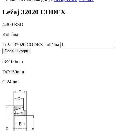
Ležaj 32020 CODEX
4.300
RSD
Količina
Ležaj 32020 CODEX količina
Dodaj u korpu
d∅100mm
D∅150mm
C 24mm