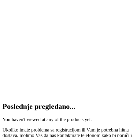
Ležaj 32019 CODEX
3.420
RSD
Dodaj u korpu
Ležaj 32010 CODEX
1.070
RSD
Dodaj u korpu
Ležaj 32011 CODEX
1.370
RSD
Dodaj u korpu
Poslednje pregledano...
You haven't viewed at any of the products yet.
Ukoliko imate problema sa registracijom ili Vam je potrebna hitna
dostava, molimo Vas da nas kontaktirate telefonom kako bi poručili