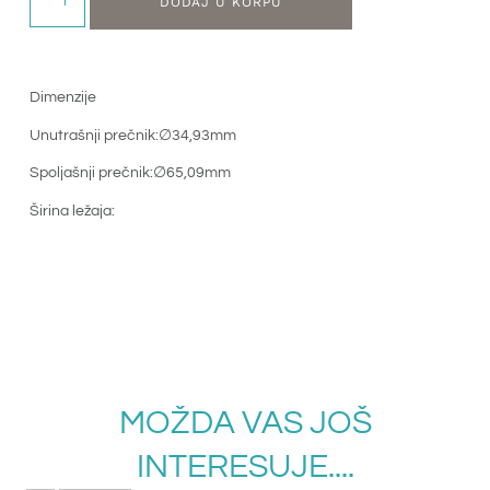
DODAJ U KORPU
Dimenzije
Unutrašnji prečnik:∅34,93mm
Spoljašnji prečnik:∅65,09mm
Širina ležaja:
MOŽDA VAS JOŠ
INTERESUJE....