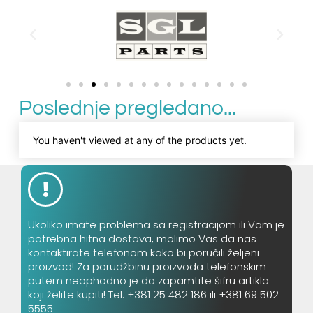
Poslednje pregledano...
You haven't viewed at any of the products yet.
Ukoliko imate problema sa registracijom ili Vam je
potrebna hitna dostava, molimo Vas da nas
kontaktirate telefonom kako bi poručili željeni
proizvod! Za porudžbinu proizvoda telefonskim
putem neophodno je da zapamtite šifru artikla
koji želite kupiti! Tel. +381 25 482 186 ili +381 69 502
5555