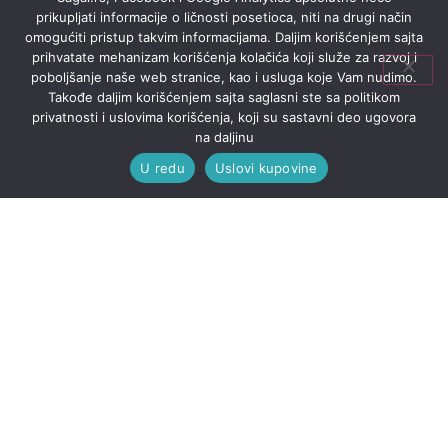
prikupljati informacije o ličnosti posetioca, niti na drugi način
omogućiti pristup takvim informacijama. Daljim korišćenjem sajta
prihvatate mehanizam korišćenja kolačića koji služe za razvoj i
poboljšanje naše web stranice, kao i usluga koje Vam nudimo.
Takođe daljim korišćenjem sajta saglasni ste sa politikom
privatnosti i uslovima korišćenja, koji su sastavni deo ugovora
na daljinu
U redu
Uslovi kupovine