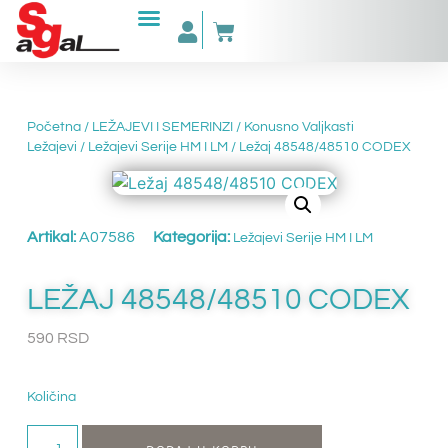
Početna
/
LEŽAJEVI I SEMERINZI
/
Konusno Valjkasti
Ležajevi
/
Ležajevi Serije HM I LM
/ Ležaj 48548/48510 CODEX
Artikal:
A07586
Kategorija:
Ležajevi Serije HM I LM
LEŽAJ 48548/48510 CODEX
590
RSD
Količina