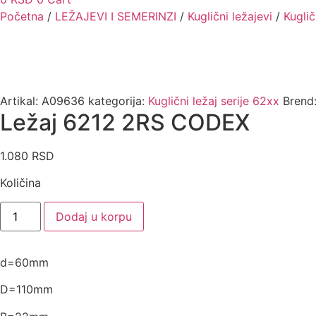
Početna
/
LEŽAJEVI I SEMERINZI
/
Kuglični ležajevi
/
Kuglič
Artikal:
A09636
kategorija:
Kuglični ležaj serije 62xx
Brend
Ležaj 6212 2RS CODEX
1.080
RSD
Količina
Ležaj
Dodaj u korpu
6212
2RS
CODEX
količina
d=60mm
D=110mm