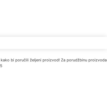
kako bi poručili željeni proizvod! Za porudžbinu proizvoda
55