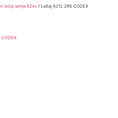
ni ležaj serije 62xx
/ Ležaj 6212 2RS CODEX
:
CODEX