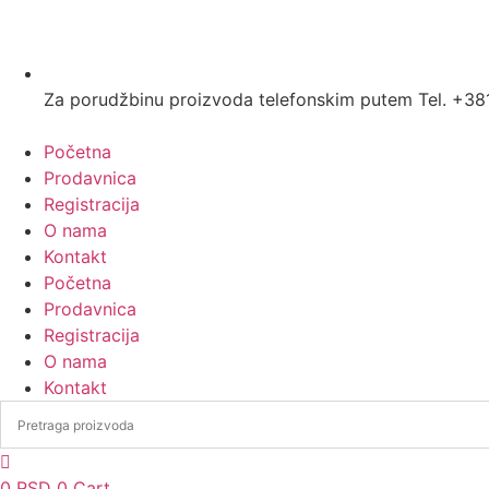
Za porudžbinu proizvoda telefonskim putem Tel. +38
Početna
Prodavnica
Registracija
O nama
Kontakt
Početna
Prodavnica
Registracija
O nama
Kontakt
0
RSD
0
Cart