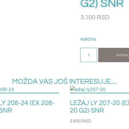
G2) SNR
3.100
RSD
Količina
DODA
MOŽDA VAS JOŠ INTERESUJE....
LY 208-24 (EX 208-
LEŽAJ LY 207-20 (E
 SNR
20 G2) SNR
2.650
RSD