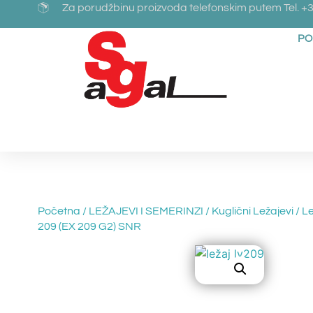
Za porudžbinu proizvoda telefonskim putem Tel. +3
PO
Početna
/
LEŽAJEVI I SEMERINZI
/
Kuglični Ležajevi
/
Le
209 (EX 209 G2) SNR