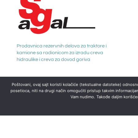
Prodavnica rezervnih delova za traktore i
kamione sa radionicom za izradu creva
hidraulike i creva za dovod goriva
Poštovani, ovaj sajt koristi kolačiće (tekstualne datoteke) odnosno
posetioca, niti na drugi način omogućiti pristup takvim informacija
Vam nudimo. Takođe daljim korišćenj