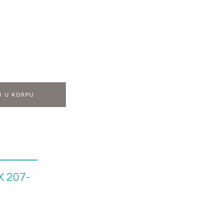
J U KORPU
X 207-