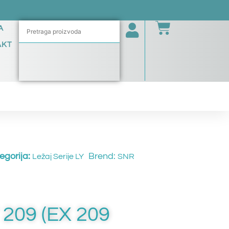
A
AKT
egorija:
Brend:
Ležaj Serije LY
SNR
 209 (EX 209