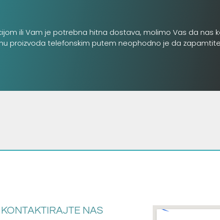
cijom ili Vam je potrebna hitna dostava, molimo Vas da nas k
inu proizvoda telefonskim putem neophodno je da zapamtite šifru
KONTAKTIRAJTE NAS