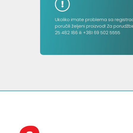
Ukoliko imate problema sa registra
poručili željeni proizvod! Za porudžb
25 482 186 ili +381 69 502 5555