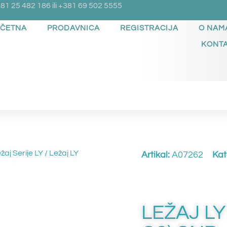
81 25 482 186 ili +381 69 502 5555
ČETNA
PRODAVNICA
REGISTRACIJA
O NAM
KONT
žaj Serije LY
/ Ležaj LY
Artikal:
A07262
Kat
LEŽAJ LY