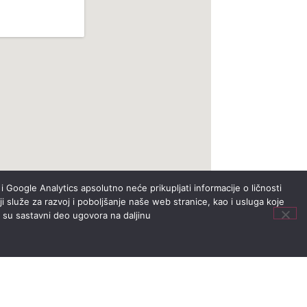
i Google Analytics apsolutno neće prikupljati informacije o ličnosti
i služe za razvoj i poboljšanje naše web stranice, kao i usluga koje
i su sastavni deo ugovora na daljinu