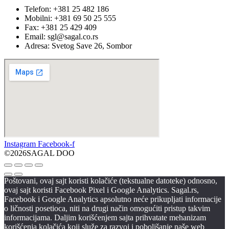
Telefon: +381 25 482 186
Mobilni: +381 69 50 25 555
Fax: +381 25 429 409
Email: sgl@sagal.co.rs
Adresa: Svetog Save 26, Sombor
Instagram
Facebook-f
©2026SAGAL DOO
Poštovani, ovaj sajt koristi kolačiće (tekstualne datoteke) odnosno,
ovaj sajt koristi Facebook Pixel i Google Analytics. Sagal.rs,
Facebook i Google Analytics apsolutno neće prikupljati informacije
o ličnosti posetioca, niti na drugi način omogućiti pristup takvim
informacijama. Daljim korišćenjem sajta prihvatate mehanizam
korišćenja kolačića koji služe za razvoj i poboljšanje naše web