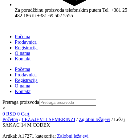
Za porudžbinu proizvoda telefonskim putem Tel. +381 25
482 186 ili +381 69 502 5555
Početna
Prodavnica
Registracija
O nama
Kontakt
Početna
Prodavnica
Registracija
O nama
Kontakt
Pretraga proizvoda
×
0
RSD
0
Cart
Početna
/
LEŽAJEVI I SEMERINZI
/
Zglobni ležajevi
/ Ležaj
SAKAC 14 M CODEX
Artikal:
A17271
kategorija:
Zglobni ležajevi