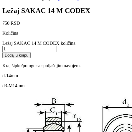
Ležaj SAKAC 14 M CODEX
750
RSD
Količina
Ležaj SAKAC 14 M CODEX količina
Dodaj u korpu
Kraj šipke/poluge sa spoljašnjim navojem.
d-14mm
d3-M14mm