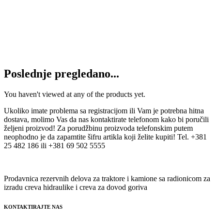
630
RSD
Dodaj u korpu
Ležaj SIKAC 14 M CODEX
560
RSD
Dodaj u korpu
Poslednje pregledano...
You haven't viewed at any of the products yet.
Ukoliko imate problema sa registracijom ili Vam je potrebna hitna
dostava, molimo Vas da nas kontaktirate telefonom kako bi poručili
željeni proizvod! Za porudžbinu proizvoda telefonskim putem
neophodno je da zapamtite šifru artikla koji želite kupiti! Tel. +381
25 482 186 ili +381 69 502 5555
Prodavnica rezervnih delova za traktore i kamione sa radionicom za
izradu creva hidraulike i creva za dovod goriva
KONTAKTIRAJTE NAS