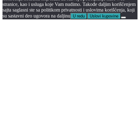
stranice, kao i usluga koje Vam nudimo. Takođe daljim korišćenjem
sajta saglasni ste sa politikom privatnosti i uslovima korišćenja, koji
su sastavni deo ugovora na daljinu
U redu
Uslovi kupovine