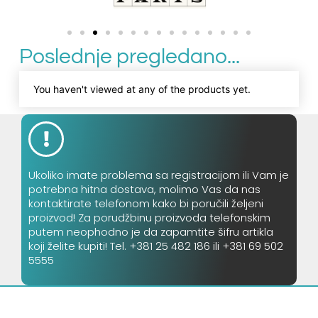
Poslednje pregledano...
You haven't viewed at any of the products yet.
Ukoliko imate problema sa registracijom ili Vam je
potrebna hitna dostava, molimo Vas da nas
kontaktirate telefonom kako bi poručili željeni
proizvod! Za porudžbinu proizvoda telefonskim
putem neophodno je da zapamtite šifru artikla
koji želite kupiti! Tel. +381 25 482 186 ili +381 69 502
5555