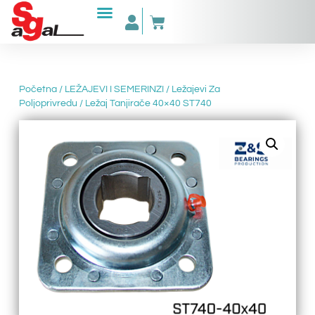
Početna
/
LEŽAJEVI I SEMERINZI
/
Ležajevi Za
Poljoprivredu
/ Ležaj Tanjirače 40×40 ST740