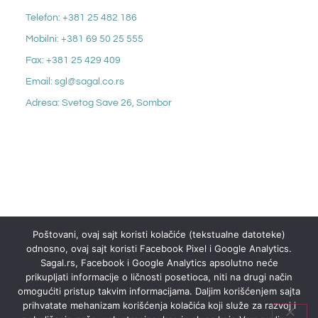
Telefon: +381 25 482 186
Mobilni: +381 69 50 25 555
Fax: +381 25 429 409
Email: sgl@sagal.co.rs
Adresa: Svetog Save 26, Sombor
Poštovani, ovaj sajt koristi kolačiće (tekstualne datoteke)
odnosno, ovaj sajt koristi Facebook Pixel i Google Analytics.
Sagal.rs, Facebook i Google Analytics apsolutno neće
prikupljati informacije o ličnosti posetioca, niti na drugi način
omogućiti pristup takvim informacijama. Daljim korišćenjem sajta
prihvatate mehanizam korišćenja kolačića koji služe za razvoj i