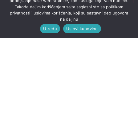
poboljšanje naše web stranice, kao i usluga koje Vam nudimo.
Takođe daljim korišćenjem sajta saglasni ste sa politikom
privatnosti i uslovima korišćenja, koji su sastavni deo ugovora
na daljinu
U redu
Uslovi kupovine