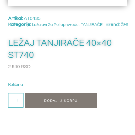
Artikal:
A10435
Kategorije:
,
Brend:
Ležajevi Za Poljoprivredu
TANJIRAČE
Ž&S
LEŽAJ TANJIRAČE 40×40
ST740
2.640
RSD
Količina
DODAJ U KORPU