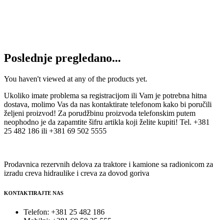
Ležaj UC 208 CODEX
770
RSD
Dodaj u korpu
Poslednje pregledano...
You haven't viewed at any of the products yet.
Ukoliko imate problema sa registracijom ili Vam je potrebna hitna
dostava, molimo Vas da nas kontaktirate telefonom kako bi poručili
željeni proizvod! Za porudžbinu proizvoda telefonskim putem
neophodno je da zapamtite šifru artikla koji želite kupiti! Tel. +381
25 482 186 ili +381 69 502 5555
Prodavnica rezervnih delova za traktore i kamione sa radionicom za
izradu creva hidraulike i creva za dovod goriva
KONTAKTIRAJTE NAS
Telefon: +381 25 482 186