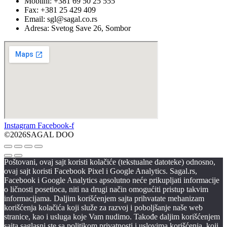
Mobilni: +381 69 50 25 555
Fax: +381 25 429 409
Email: sgl@sagal.co.rs
Adresa: Svetog Save 26, Sombor
Instagram
Facebook-f
©2026SAGAL DOO
Poštovani, ovaj sajt koristi kolačiće (tekstualne datoteke) odnosno,
ovaj sajt koristi Facebook Pixel i Google Analytics. Sagal.rs,
Facebook i Google Analytics apsolutno neće prikupljati informacije
o ličnosti posetioca, niti na drugi način omogućiti pristup takvim
informacijama. Daljim korišćenjem sajta prihvatate mehanizam
korišćenja kolačića koji služe za razvoj i poboljšanje naše web
stranice, kao i usluga koje Vam nudimo. Takođe daljim korišćenjem
sajta saglasni ste sa politikom privatnosti i uslovima korišćenja, koji