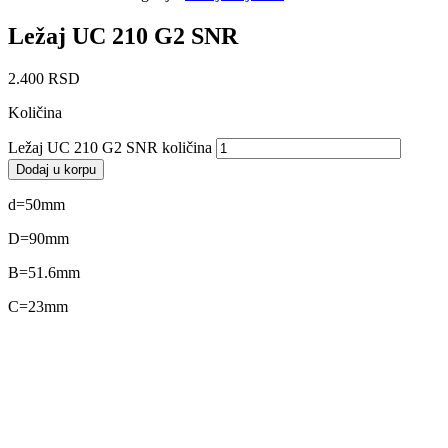
Ležaj UC 210 G2 SNR
2.400
RSD
Količina
Ležaj UC 210 G2 SNR količina
Dodaj u korpu
d=50mm
D=90mm
B=51.6mm
C=23mm