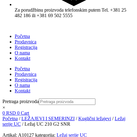
Za porudžbinu proizvoda telefonskim putem Tel. +381 25
482 186 ili +381 69 502 5555
Početna
Prodavnica
Registracija
O nama
Kontakt
Početna
Prodavnica
Registracija
O nama
Kontakt
Pretraga proizvoda
×
0
RSD
0
Cart
Početna
/
LEŽAJEVI I SEMERINZI
/
Kuglični ležajevi
/
Ležaj
serije UC
/ Ležaj UC 210 G2 SNR
Artikal:
A10127
kategorija:
Ležaj serije UC