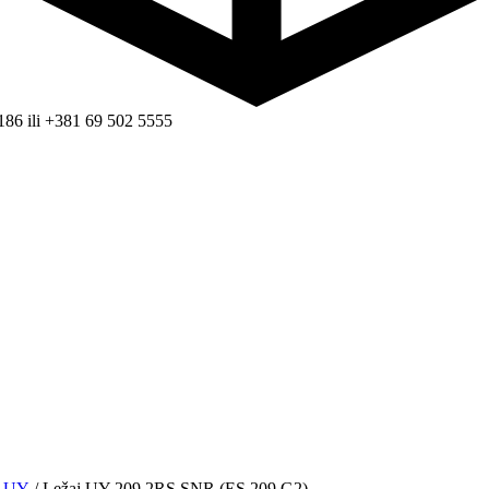
186 ili +381 69 502 5555
je UY
/ Ležaj UY 209 2RS SNR (ES 209 G2)