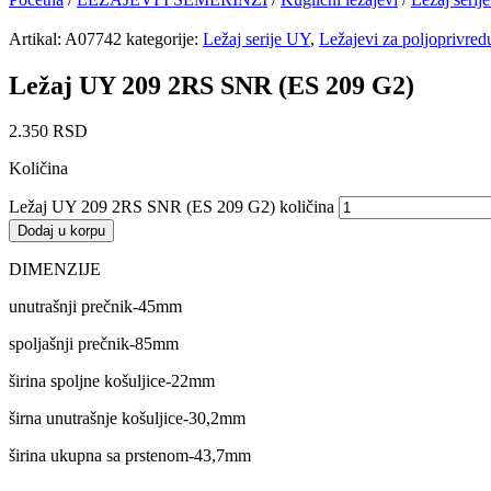
Artikal:
A07742
kategorije:
Ležaj serije UY
,
Ležajevi za poljoprivred
Ležaj UY 209 2RS SNR (ES 209 G2)
2.350
RSD
Količina
Ležaj UY 209 2RS SNR (ES 209 G2) količina
Dodaj u korpu
DIMENZIJE
unutrašnji prečnik-45mm
spoljašnji prečnik-85mm
širina spoljne košuljice-22mm
širna unutrašnje košuljice-30,2mm
širina ukupna sa prstenom-43,7mm