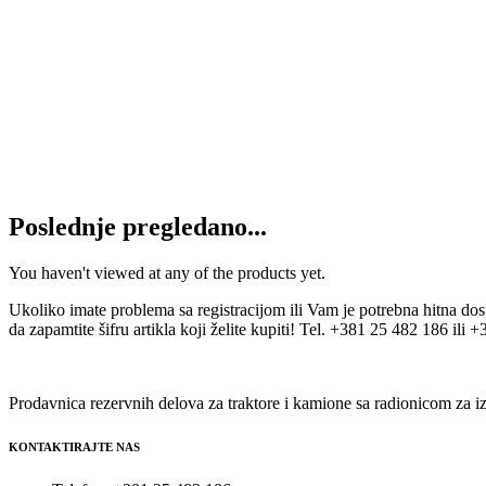
Ležaj UY 210 2RS SNR (ES 210 G2
2.650
RSD
Dodaj u korpu
Ležaj UY 205 2RS SNR (ES 205 G2
1.080
RSD
Dodaj u korpu
Poslednje pregledano...
You haven't viewed at any of the products yet.
Ukoliko imate problema sa registracijom ili Vam je potrebna hitna do
da zapamtite šifru artikla koji želite kupiti! Tel. +381 25 482 186 ili
Prodavnica rezervnih delova za traktore i kamione sa radionicom za iz
KONTAKTIRAJTE NAS