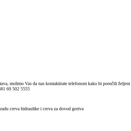
)
)
stava, molimo Vas da nas kontaktirate telefonom kako bi poručili želj
 +381 69 502 5555
radu creva hidraulike i creva za dovod goriva