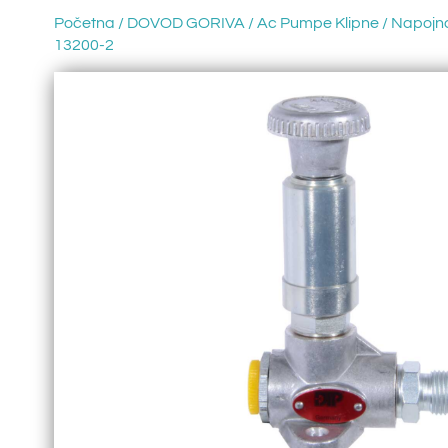
Početna
/
DOVOD GORIVA
/
Ac Pumpe Klipne
/ Napojn
13200-2