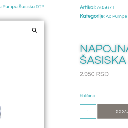
a Pumpa Šasiska DTP
Artikal:
A05671
Kategorije:
Ac Pumpe 
NAPOJN
ŠASISKA 
2.950
RSD
Količina
DODA