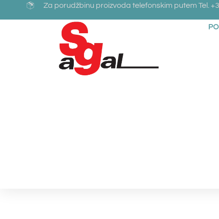
Za porudžbinu proizvoda telefonskim putem Tel. +3
PO