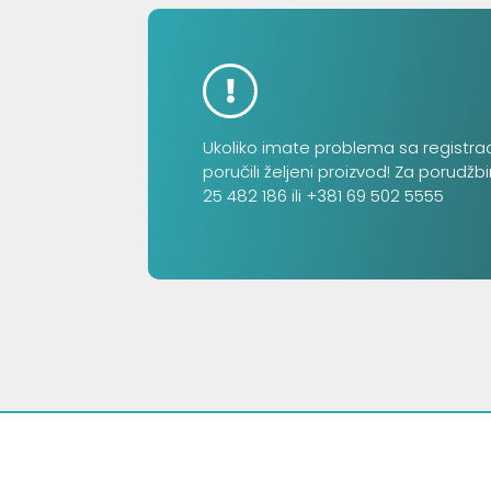
Ukoliko imate problema sa registra
poručili željeni proizvod! Za porudžb
25 482 186 ili +381 69 502 5555