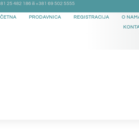
81 25 482 186 ili +381 69 502 5555
ČETNA
PRODAVNICA
REGISTRACIJA
O NAM
KONT