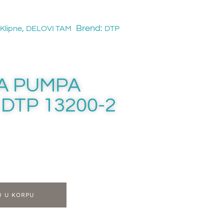
,
Brend:
Klipne
DELOVI TAM
DTP
A PUMPA
DTP 13200-2
J U KORPU