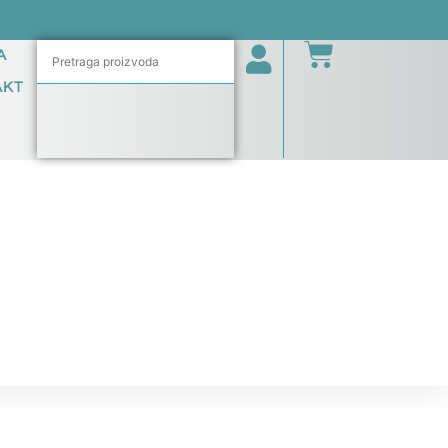
A
AKT