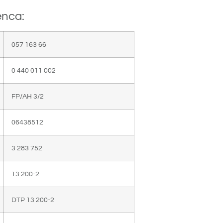
enca:
057 163 66
0 440 011 002
FP/AH 3/2
06438512
3 283 752
13 200-2
DTP 13 200-2