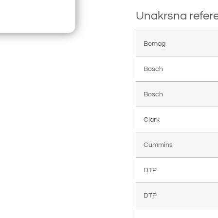
Unakrsna refer
Bomag
Bosch
Bosch
Clark
Cummins
DTP
DTP