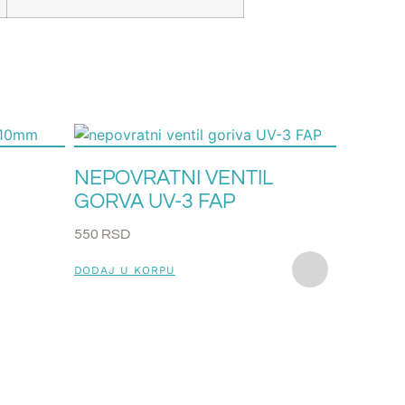
I
NEPOVRATNI VENTIL
GORVA UV-3 FAP
550
RSD
DODAJ U KORPU
RUČN
NEPO
12MM