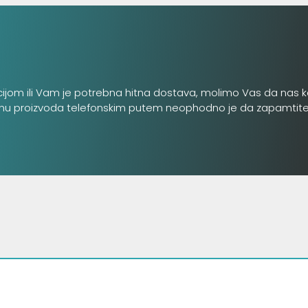
cijom ili Vam je potrebna hitna dostava, molimo Vas da nas k
inu proizvoda telefonskim putem neophodno je da zapamtite šifru