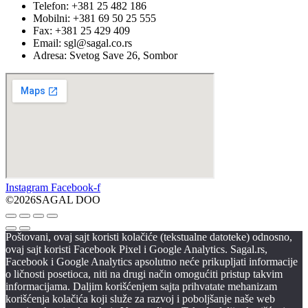
Telefon: +381 25 482 186
Mobilni: +381 69 50 25 555
Fax: +381 25 429 409
Email: sgl@sagal.co.rs
Adresa: Svetog Save 26, Sombor
Instagram
Facebook-f
©2026SAGAL DOO
Poštovani, ovaj sajt koristi kolačiće (tekstualne datoteke) odnosno,
ovaj sajt koristi Facebook Pixel i Google Analytics. Sagal.rs,
Facebook i Google Analytics apsolutno neće prikupljati informacije
o ličnosti posetioca, niti na drugi način omogućiti pristup takvim
informacijama. Daljim korišćenjem sajta prihvatate mehanizam
korišćenja kolačića koji služe za razvoj i poboljšanje naše web