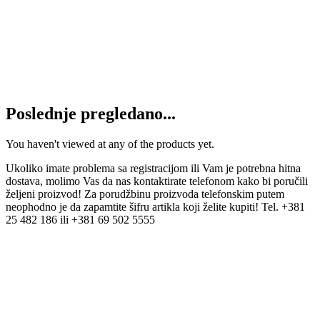
6.850
RSD
Pročitajte još
Viljuška 704592 menjača RAKOVICA
6.350
RSD
Dodaj u korpu
Poslednje pregledano...
You haven't viewed at any of the products yet.
Ukoliko imate problema sa registracijom ili Vam je potrebna hitna
dostava, molimo Vas da nas kontaktirate telefonom kako bi poručili
željeni proizvod! Za porudžbinu proizvoda telefonskim putem
neophodno je da zapamtite šifru artikla koji želite kupiti! Tel. +381
25 482 186 ili +381 69 502 5555