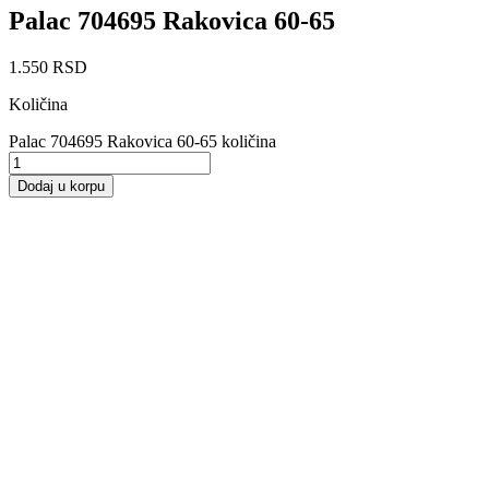
Palac 704695 Rakovica 60-65
1.550
RSD
Količina
Palac 704695 Rakovica 60-65 količina
Dodaj u korpu
Poluga 704694 Rakovica 60
1.260
RSD
Dodaj u korpu
Spojnica 802697 Rakovica 60-65