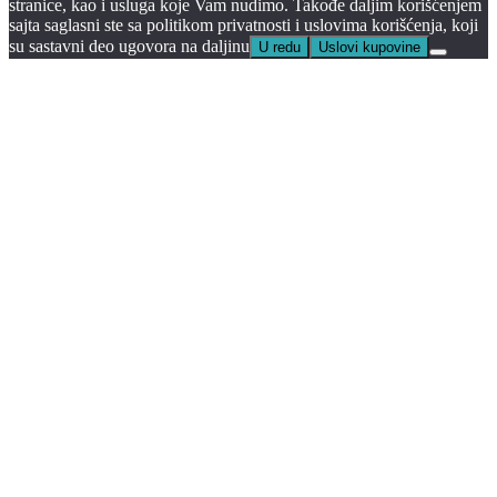
stranice, kao i usluga koje Vam nudimo. Takođe daljim korišćenjem
sajta saglasni ste sa politikom privatnosti i uslovima korišćenja, koji
su sastavni deo ugovora na daljinu
U redu
Uslovi kupovine