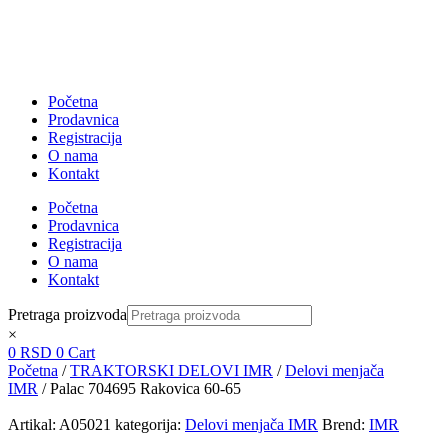
Početna
Prodavnica
Registracija
O nama
Kontakt
Početna
Prodavnica
Registracija
O nama
Kontakt
Pretraga proizvoda
×
0
RSD
0
Cart
Početna
/
TRAKTORSKI DELOVI IMR
/
Delovi menjača
IMR
/ Palac 704695 Rakovica 60-65
Artikal:
A05021
kategorija:
Delovi menjača IMR
Brend:
IMR