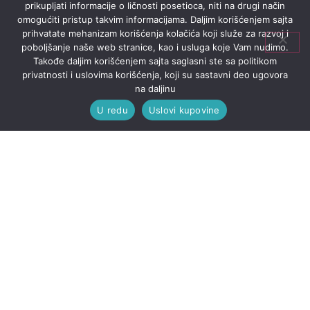
prikupljati informacije o ličnosti posetioca, niti na drugi način
omogućiti pristup takvim informacijama. Daljim korišćenjem sajta
prihvatate mehanizam korišćenja kolačića koji služe za razvoj i
poboljšanje naše web stranice, kao i usluga koje Vam nudimo.
Takođe daljim korišćenjem sajta saglasni ste sa politikom
privatnosti i uslovima korišćenja, koji su sastavni deo ugovora
na daljinu
U redu
Uslovi kupovine