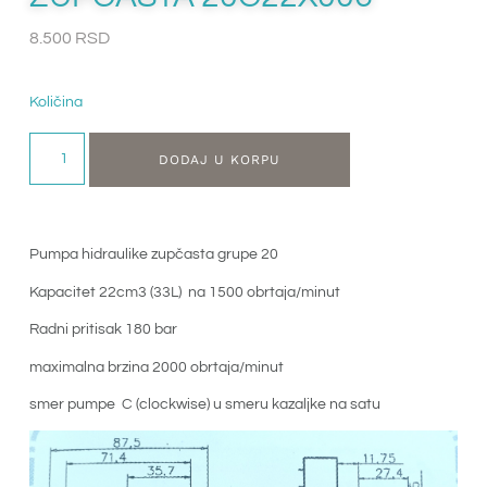
8.500
RSD
Količina
DODAJ U KORPU
Pumpa hidraulike zupčasta grupe 20
Kapacitet 22cm3 (33L) na 1500 obrtaja/minut
Radni pritisak 180 bar
maximalna brzina 2000 obrtaja/minut
smer pumpe C (clockwise) u smeru kazaljke na satu