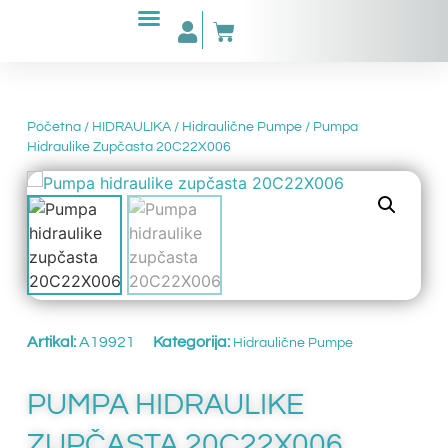
Početna
/
HIDRAULIKA
/
Hidraulične Pumpe
/ Pumpa
Hidraulike Zupčasta 20C22X006
Artikal:
A19921
Kategorija:
Hidraulične Pumpe
PUMPA HIDRAULIKE
ZUPČASTA 20C22X006