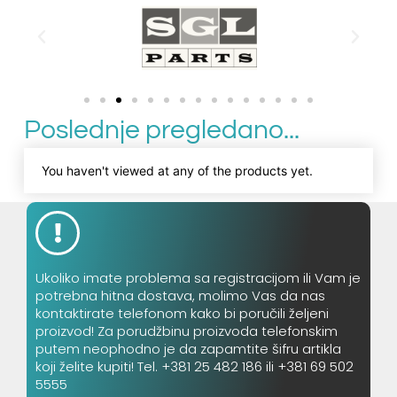
Poslednje pregledano...
You haven't viewed at any of the products yet.
Ukoliko imate problema sa registracijom ili Vam je
potrebna hitna dostava, molimo Vas da nas
kontaktirate telefonom kako bi poručili željeni
proizvod! Za porudžbinu proizvoda telefonskim
putem neophodno je da zapamtite šifru artikla
koji želite kupiti! Tel. +381 25 482 186 ili +381 69 502
5555