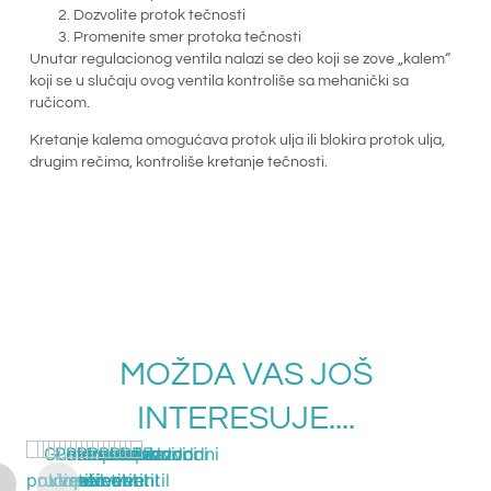
Dozvolite protok tečnosti
Promenite smer protoka tečnosti
Unutar regulacionog ventila nalazi se deo koji se zove „kalem“
koji se u slučaju ovog ventila kontroliše sa mehanički sa
ručicom.
Kretanje kalema omogućava protok ulja ili blokira protok ulja,
drugim rečima, kontroliše kretanje tečnosti.
MOŽDA VAS JOŠ
INTERESUJE....