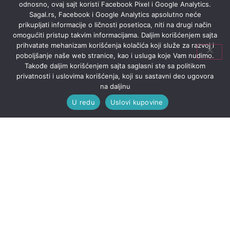
odnosno, ovaj sajt koristi Facebook Pixel i Google Analytics.
Sagal.rs, Facebook i Google Analytics apsolutno neće
prikupljati informacije o ličnosti posetioca, niti na drugi način
omogućiti pristup takvim informacijama. Daljim korišćenjem sajta
prihvatate mehanizam korišćenja kolačića koji služe za razvoj i
poboljšanje naše web stranice, kao i usluga koje Vam nudimo.
Takođe daljim korišćenjem sajta saglasni ste sa politikom
privatnosti i uslovima korišćenja, koji su sastavni deo ugovora
na daljinu
U redu
Uslovi kupovine