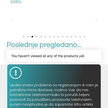
KORPU
Poslednje pregledano...
You haven't viewed at any of the products yet.
Ukoliko imate problema sa registracijom ili Vam je
potrebna hitna dostava, molimo Vas da nas
kontaktirate telefonom kako bi poručili željeni
proizvod! Za porudžbinu proizvoda telefonskim
putem neophodno je da zapamtite šifru artikla