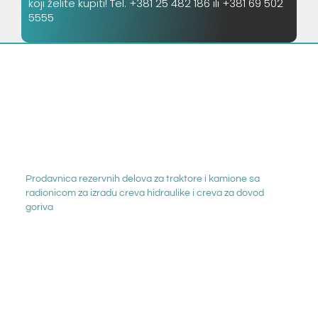
koji želite kupiti! Tel. +381 25 482 186 ili +381 69 502
5555
Prodavnica rezervnih delova za traktore i kamione sa
radionicom za izradu creva hidraulike i creva za dovod
goriva