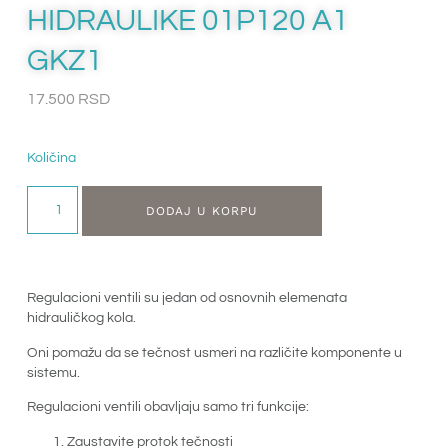
HIDRAULIKE 01P120 A1
GKZ1
17.500
RSD
Količina
DODAJ U KORPU
Regulacioni ventili su jedan od osnovnih elemenata
hidrauličkog kola.
Oni pomažu da se tečnost usmeri na različite komponente u
sistemu.
Regulacioni ventili obavljaju samo tri funkcije:
Zaustavite protok tečnosti