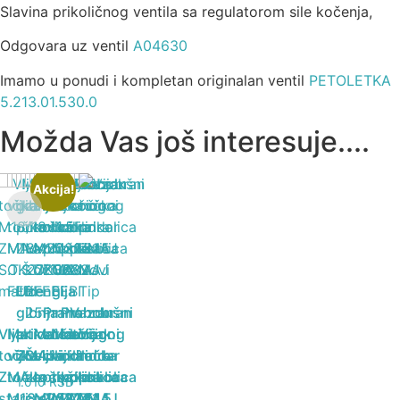
Slavina prikoličnog ventila sa regulatorom sile kočenja,
Odgovara uz ventil
A04630
Imamo u ponudi i kompletan originalan ventil
PETOLETKA
5.213.01.530.0
Možda Vas još interesuje....
Akcija!
Uzengija
gibnja
Prahobran
Prahobran
Vazdušni
Vijak
Matica
prikolice
Matica
kočionog
Matica
kočionog
kočioni
Vijak
točka
vijka
ZMAJ
Šelna
vijka
cilindra
vijka
cilindra
cilindar
točka
ZMAJ
točka
za
točka
prikolica
točka
prikolica
prikolica
prikolica
1.010
RSD
stari
M18x1.5
crevo
M20x1.5
ZMAJ
M22x1.5
ZMAJ
ZMAJ
ZMAJ