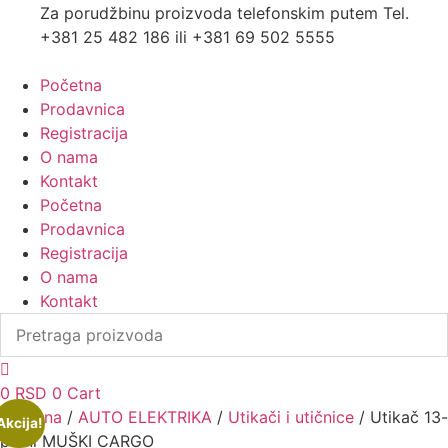
Za porudžbinu proizvoda telefonskim putem Tel.
+381 25 482 186 ili +381 69 502 5555
Početna
Prodavnica
Registracija
O nama
Kontakt
Početna
Prodavnica
Registracija
O nama
Kontakt
0
RSD
0
Cart
Početna
/
AUTO ELEKTRIKA
/
Utikači i utičnice
/ Utikač 13-
Akcija!
polni MUŠKI CARGO