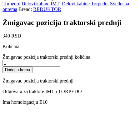
Torpedo
,
Delovi kabine IMT
,
Delovi kabine Torpedo
,
Svetlosna
oprema
Brend:
REDUKTOR
Žmigavac pozicija traktorski prednji
340
RSD
Količina
Žmigavac pozicija traktorski prednji količina
Dodaj u korpu
Žmigavac pozicija traktorski prednji
Odgovara za traktore IMT i TORPEDO
Ima homologaciju E10
Akcija!