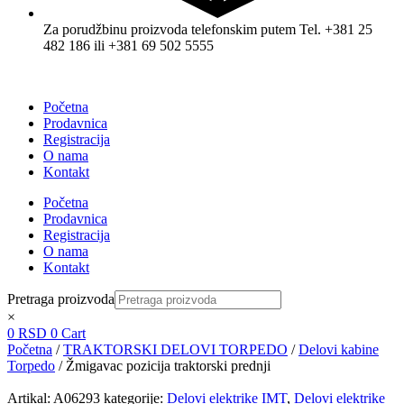
Za porudžbinu proizvoda telefonskim putem Tel. +381 25
482 186 ili +381 69 502 5555
Početna
Prodavnica
Registracija
O nama
Kontakt
Početna
Prodavnica
Registracija
O nama
Kontakt
Pretraga proizvoda
×
0
RSD
0
Cart
Početna
/
TRAKTORSKI DELOVI TORPEDO
/
Delovi kabine
Torpedo
/ Žmigavac pozicija traktorski prednji
Artikal:
A06293
kategorije:
Delovi elektrike IMT
,
Delovi elektrike