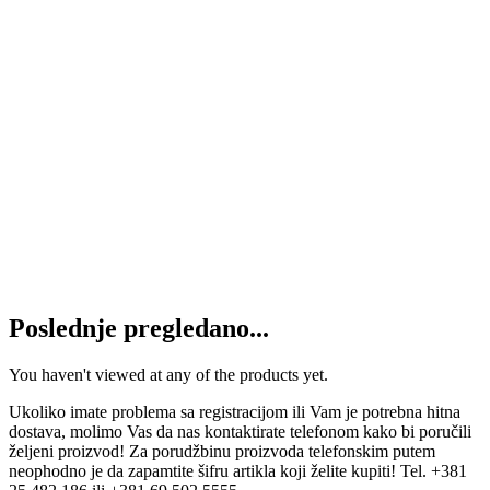
650
RSD
Dodaj u korpu
Davač električnog termometra
TORPEDO
1.050
RSD
Dodaj u korpu
Žmigavac pozicija žuto-belo CARGO
580
RSD
Dodaj u korpu
Poslednje pregledano...
You haven't viewed at any of the products yet.
Ukoliko imate problema sa registracijom ili Vam je potrebna hitna
dostava, molimo Vas da nas kontaktirate telefonom kako bi poručili
željeni proizvod! Za porudžbinu proizvoda telefonskim putem
neophodno je da zapamtite šifru artikla koji želite kupiti! Tel. +381