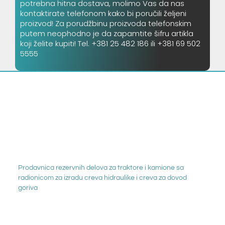
potrebna hitna dostava, molimo Vas da nas
kontaktirate telefonom kako bi poručili željeni
proizvod! Za porudžbinu proizvoda telefonskim
putem neophodno je da zapamtite šifru artikla
koji želite kupiti! Tel. +381 25 482 186 ili +381 69 502
5555
Prodavnica rezervnih delova za traktore i kamione sa
radionicom za izradu creva hidraulike i creva za dovod
goriva