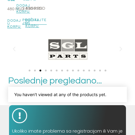
DODAJ
U
3.850
4.650
RSD
RSD
480
RSD
KORPU
PROČITAJTE
DODAJ
DODAJ
JOŠ
U
U
KORPU
KORPU
Poslednje pregledano...
You haven't viewed at any of the products yet.
Ukoliko imate problema sa registracijom ili Vam je