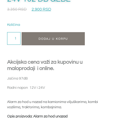
3.350
RSD
2.900
RSD
Količina
DODAJ U KORPU
Akcijska cena važi za kupovinu u
maloprodaji i online.
Jačina 97dB
Radni napon 12V i 24V
Alarm za hod u nazad na kamionima viljuškarima, kombi
vozilima, traktorima, kombajnima.
Opis proizvoda: Alarm za hod unazad