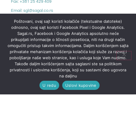
Fax: +381 25 429 409
Email: sgl@sagal.co.rs
Adresa: Svetog Save 26, Sombor
Poštovani, ovaj sajt koristi kolačiće (tekstualne datoteke)
odnosno, ovaj sajt koristi Facebook Pixel i Google Analytics.
Sagal.rs, Facebook i Google Analytics apsolutno neće
prikupljati informacije o ličnosti posetioca, niti na drugi način
omogućiti pristup takvim informacijama. Daljim korišćenjem sajta
prihvatate mehanizam korišćenja kolačića koji služe za razvoj i
poboljšanje naše web stranice, kao i usluga koje Vam nudimo.
Takođe daljim korišćenjem sajta saglasni ste sa politikom
privatnosti i uslovima korišćenja, koji su sastavni deo ugovora
na daljinu
U redu
Uslovi kupovine