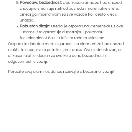
Povećava bezbednost:
Upotreba alarma za hod unazad
značajno smanjuje rizik od povreda i materijalne štete,
čineći ga imperativom za sve vozače koji često kreću
unazad.
Robustan dizajn:
Uređaj je otporan na vremenske uslove
i udarce, što garantuje dugotrajnu i pouzdanu
funkcionalnost čak i u teškim radnim uslovima.
Osigurajte dodatne mere sigurnosti sa alarmom za hod unazad
i zaštitite sebe, svoje putnike i prolaznike. Ovaj jednostavan, ali
efikasan alat je idealan za sve koje cene bezbednost i
odgovornosti u vožnji.
Poručite svoj alarm još danas i uživajte u bezbrižnoj vožnji!