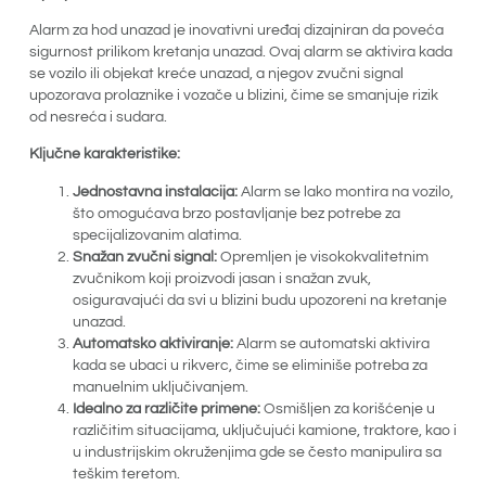
Alarm za hod unazad je inovativni uređaj dizajniran da poveća
sigurnost prilikom kretanja unazad. Ovaj alarm se aktivira kada
se vozilo ili objekat kreće unazad, a njegov zvučni signal
upozorava prolaznike i vozače u blizini, čime se smanjuje rizik
od nesreća i sudara.
Ključne karakteristike:
Jednostavna instalacija:
Alarm se lako montira na vozilo,
što omogućava brzo postavljanje bez potrebe za
specijalizovanim alatima.
Snažan zvučni signal:
Opremljen je visokokvalitetnim
zvučnikom koji proizvodi jasan i snažan zvuk,
osiguravajući da svi u blizini budu upozoreni na kretanje
unazad.
Automatsko aktiviranje:
Alarm se automatski aktivira
kada se ubaci u rikverc, čime se eliminiše potreba za
manuelnim uključivanjem.
Idealno za različite primene:
Osmišljen za korišćenje u
različitim situacijama, uključujući kamione, traktore, kao i
u industrijskim okruženjima gde se često manipulira sa
teškim teretom.