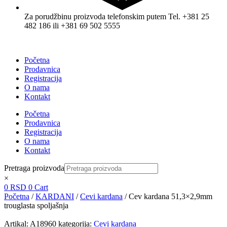
Za porudžbinu proizvoda telefonskim putem Tel. +381 25
482 186 ili +381 69 502 5555
Početna
Prodavnica
Registracija
O nama
Kontakt
Početna
Prodavnica
Registracija
O nama
Kontakt
Pretraga proizvoda
×
0
RSD
0
Cart
Početna
/
KARDANI
/
Cevi kardana
/ Cev kardana 51,3×2,9mm
trouglasta spoljašnja
Artikal:
A18960
kategorija:
Cevi kardana