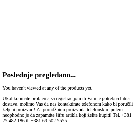
Cev kardana zvezda 47,4mm
3.300
RSD
Dodaj u korpu
Cev kardana zvezda 56,8
3.300
RSD
Dodaj u korpu
Poslednje pregledano...
You haven't viewed at any of the products yet.
Ukoliko imate problema sa registracijom ili Vam je potrebna hitna
dostava, molimo Vas da nas kontaktirate telefonom kako bi poručili
željeni proizvod! Za porudžbinu proizvoda telefonskim putem
neophodno je da zapamtite šifru artikla koji želite kupiti! Tel. +381
25 482 186 ili +381 69 502 5555