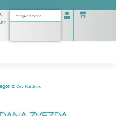
A
AKT
egorija:
Cevi Kardana
DANA ZVEZDA