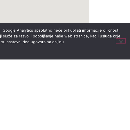
i Google Analytics apsolutno neće prikupljati informacije o ličnosti
i služe za razvoj i poboljšanje naše web stranice, kao i usluga koje
i su sastavni deo ugovora na daljinu