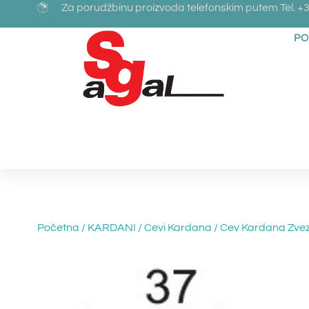
Za porudžbinu proizvoda telefonskim putem Tel. +3
PO
Početna
/
KARDANI
/
Cevi Kardana
/ Cev Kardana Zv