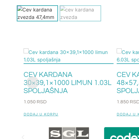
CEV KARDANA
CEV K
30×39,1×1000 LIMUN 1.03L
48×57,
SPOLJAŠNJA
SPOLJ
1.050
RSD
1.850
RS
DODAJ U KORPU
DODAJ U 