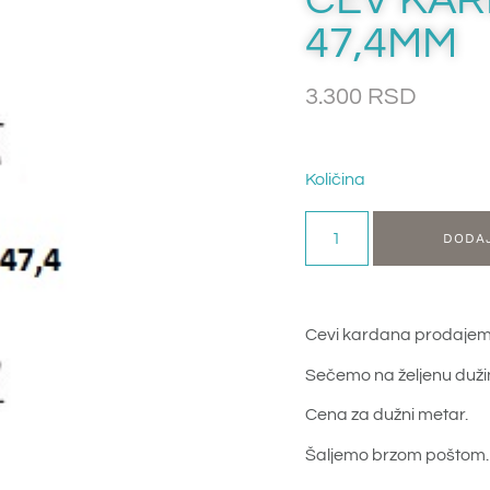
47,4MM
3.300
RSD
Količina
DODA
Cevi kardana prodajem
Sečemo na željenu duži
Cena za dužni metar.
Šaljemo brzom poštom.