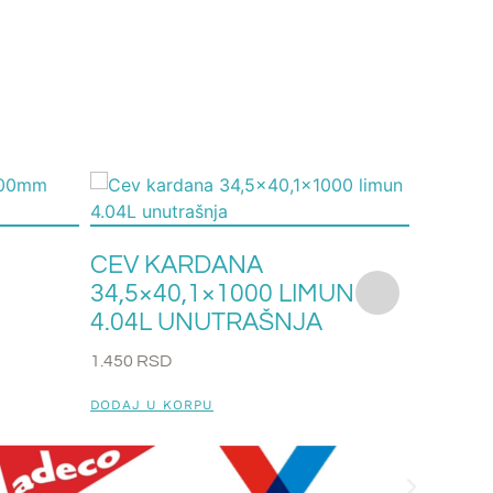
CEV KARDANA
CEV 
34,5×40,1×1000 LIMUN
39,5X
4.04L UNUTRAŠNJA
UNUT
1.450
RSD
1.850
RS
DODAJ U KORPU
DODAJ U