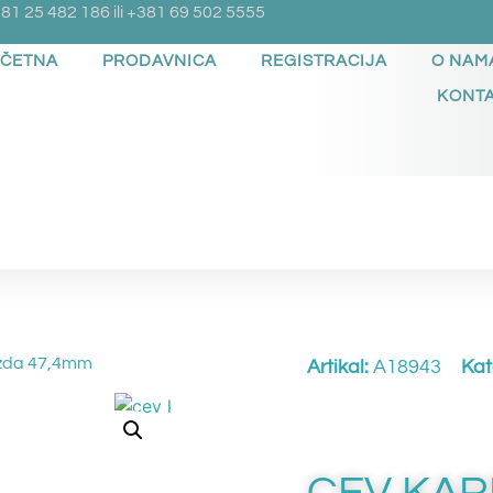
81 25 482 186 ili +381 69 502 5555
ČETNA
PRODAVNICA
REGISTRACIJA
O NAM
KONT
ezda 47,4mm
Artikal:
A18943
Kat
CEV KAR