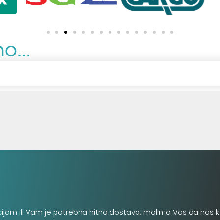
o...
cijom ili Vam je potrebna hitna dostava, molimo Vas da nas k