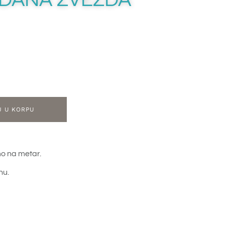
J U KORPU
o na metar.
nu.