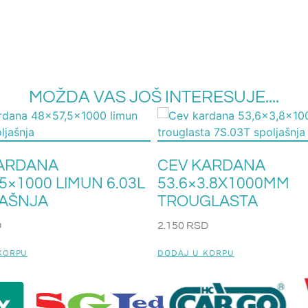
MOŽDA VAS JOŠ INTERESUJE....
ARDANA
CEV KARDANA
5×1000 LIMUN 6.03L
53.6×3.8X1000MM
AŠNJA
TROUGLASTA
D
2.150
RSD
KORPU
DODAJ U KORPU