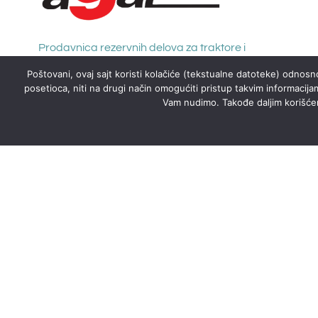
Prodavnica rezervnih delova za traktore i
kamione sa radionicom za izradu creva
Poštovani, ovaj sajt koristi kolačiće (tekstualne datoteke) odnosno
hidraulike i creva za dovod goriva
posetioca, niti na drugi način omogućiti pristup takvim informacija
Vam nudimo. Takođe daljim korišćenj