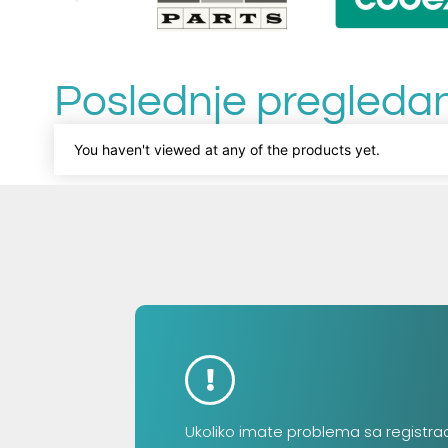
Poslednje pregledan
You haven't viewed at any of the products yet.
Ukoliko imate problema sa registra