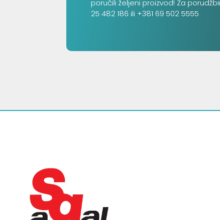
poručili željeni proizvod! Za porudžb
25 482 186 ili +381 69 502 5555