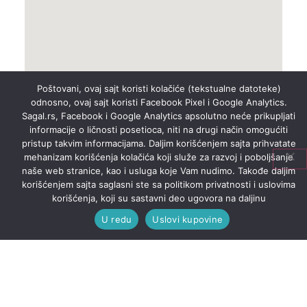
Poštovani, ovaj sajt koristi kolačiće (tekstualne datoteke)
odnosno, ovaj sajt koristi Facebook Pixel i Google Analytics.
Sagal.rs, Facebook i Google Analytics apsolutno neće prikupljati
informacije o ličnosti posetioca, niti na drugi način omogućiti
pristup takvim informacijama. Daljim korišćenjem sajta prihvatate
mehanizam korišćenja kolačića koji služe za razvoj i poboljšanje
naše web stranice, kao i usluga koje Vam nudimo. Takođe daljim
korišćenjem sajta saglasni ste sa politikom privatnosti i uslovima
korišćenja, koji su sastavni deo ugovora na daljinu
U redu
Uslovi kupovine