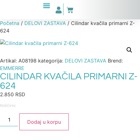
Početna
/
DELOVI ZASTAVA
/ Cilindar kvačila primarni Z-
624
Artikal:
A08198
kategorija:
DELOVI ZASTAVA
Brend:
EMMERRE
CILINDAR KVAČILA PRIMARNI Z-
624
2.850
RSD
Količina
Dodaj u korpu