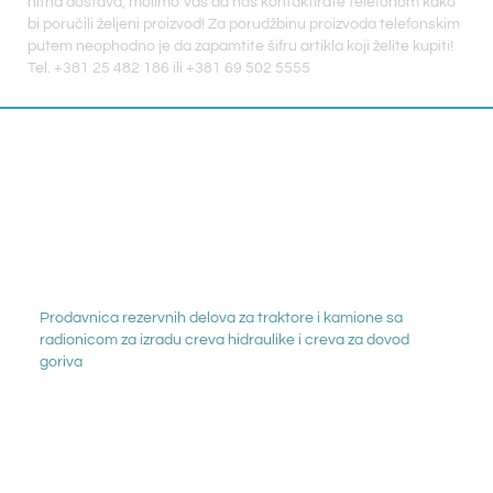
hitna dostava, molimo Vas da nas kontaktirate telefonom kako
bi poručili željeni proizvod! Za porudžbinu proizvoda telefonskim
putem neophodno je da zapamtite šifru artikla koji želite kupiti!
Tel. +381 25 482 186 ili +381 69 502 5555
Prodavnica rezervnih delova za traktore i kamione sa
radionicom za izradu creva hidraulike i creva za dovod
goriva