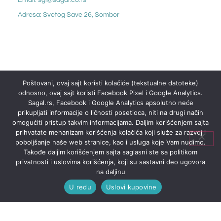
Email: sgl@sagal.co.rs
Adresa: Svetog Save 26, Sombor
Poštovani, ovaj sajt koristi kolačiće (tekstualne datoteke)
odnosno, ovaj sajt koristi Facebook Pixel i Google Analytics.
Sagal.rs, Facebook i Google Analytics apsolutno neće
prikupljati informacije o ličnosti posetioca, niti na drugi način
omogućiti pristup takvim informacijama. Daljim korišćenjem sajta
prihvatate mehanizam korišćenja kolačića koji služe za razvoj i
poboljšanje naše web stranice, kao i usluga koje Vam nudimo.
Takođe daljim korišćenjem sajta saglasni ste sa politikom
privatnosti i uslovima korišćenja, koji su sastavni deo ugovora
na daljinu
U redu
Uslovi kupovine