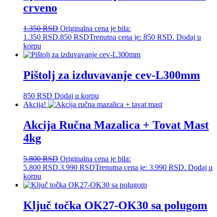
crveno
1.350
RSD
Originalna cena je bila:
1.350 RSD.
850
RSD
Trenutna cena je: 850 RSD.
Dodaj u
korpu
Pištolj za izduvavanje cev-L300mm
850
RSD
Dodaj u korpu
Akcija!
Akcija Ručna Mazalica + Tovat Mast
4kg
5.800
RSD
Originalna cena je bila:
5.800 RSD.
3.990
RSD
Trenutna cena je: 3.990 RSD.
Dodaj u
korpu
Ključ točka OK27-OK30 sa polugom