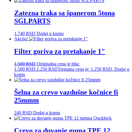
Zatezna traka sa španerom 5tona
SGLPARTS
1.740
RSD
Dodaj u korpu
Akcija!
Filter goriva za pretakanje 1″
1.500
RSD
Originalna cena je bila:
1.500 RSD.
1.250
RSD
Trenutna cena je: 1.250 RSD.
Dodaj u
korpu
Šelna za crevo vazdušne kočnice fi
25mmm
240
RSD
Dodaj u korpu
Crevo za duvanje guma TPE 12