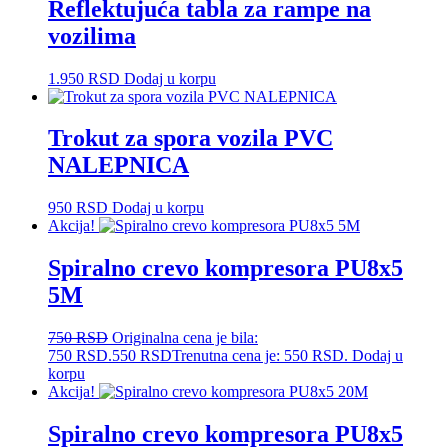
Reflektujuća tabla za rampe na
vozilima
1.950
RSD
Dodaj u korpu
Trokut za spora vozila PVC
NALEPNICA
950
RSD
Dodaj u korpu
Akcija!
Spiralno crevo kompresora PU8x5
5M
750
RSD
Originalna cena je bila:
750 RSD.
550
RSD
Trenutna cena je: 550 RSD.
Dodaj u
korpu
Akcija!
Spiralno crevo kompresora PU8x5