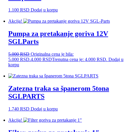
1.100
RSD
Dodaj u korpu
Akcija!
Pumpa za pretakanje goriva 12V
SGLParts
5.000
RSD
Originalna cena je bila:
5.000 RSD.
4.000
RSD
Trenutna cena je: 4.000 RSD.
Dodaj u
korpu
Zatezna traka sa španerom 5tona
SGLPARTS
1.740
RSD
Dodaj u korpu
Akcija!