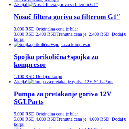
Akcija!
Nosač filtera goriva sa filterom G1″
3.000
RSD
Originalna cena je bila:
3.000 RSD.
2.400
RSD
Trenutna cena je: 2.400 RSD.
Dodaj u
korpu
Spojka prikolična+spojka za
kompresor
1.100
RSD
Dodaj u korpu
Akcija!
Pumpa za pretakanje goriva 12V
SGLParts
5.000
RSD
Originalna cena je bila:
5.000 RSD.
4.000
RSD
Trenutna cena je: 4.000 RSD.
Dodaj u
korpu