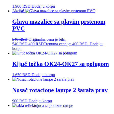
1.900
RSD
Dodaj u korpu
Akcija!
Glava mazalice sa plavim prstenom
PVC
540
RSD
Originalna cena je bila:
540 RSD.
400
RSD
Trenutna cena je: 400 RSD.
Dodaj u
korpu
Ključ točka OK24-OK27 sa polugom
1.650
RSD
Dodaj u korpu
Nosač rotacione lampe 2 šarafa prav
900
RSD
Dodaj u korpu