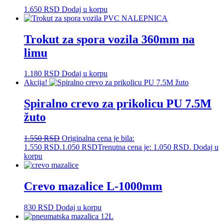
1.650
RSD
Dodaj u korpu
Trokut za spora vozila 360mm na
limu
1.180
RSD
Dodaj u korpu
Akcija!
Spiralno crevo za prikolicu PU 7.5M
žuto
1.550
RSD
Originalna cena je bila:
1.550 RSD.
1.050
RSD
Trenutna cena je: 1.050 RSD.
Dodaj u
korpu
Crevo mazalice L-1000mm
830
RSD
Dodaj u korpu