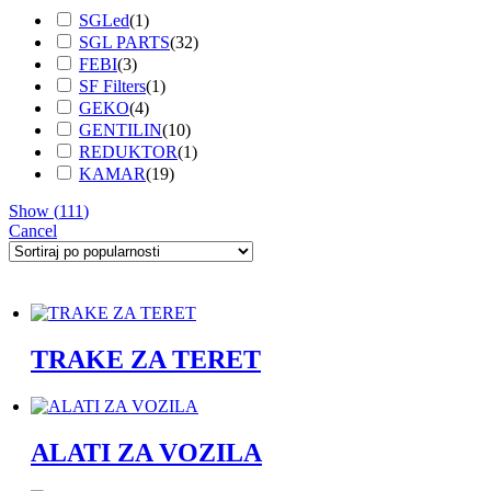
SGLed
(
1
)
SGL PARTS
(
32
)
FEBI
(
3
)
SF Filters
(
1
)
GEKO
(
4
)
GENTILIN
(
10
)
REDUKTOR
(
1
)
KAMAR
(
19
)
Show
(
111
)
Cancel
TRAKE ZA TERET
ALATI ZA VOZILA