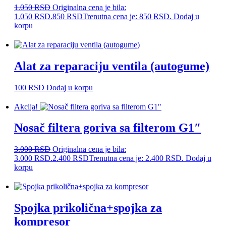
1.050
RSD
Originalna cena je bila:
1.050 RSD.
850
RSD
Trenutna cena je: 850 RSD.
Dodaj u
korpu
Alat za reparaciju ventila (autogume)
100
RSD
Dodaj u korpu
Akcija!
Nosač filtera goriva sa filterom G1″
3.000
RSD
Originalna cena je bila:
3.000 RSD.
2.400
RSD
Trenutna cena je: 2.400 RSD.
Dodaj u
korpu
Spojka prikolična+spojka za
kompresor