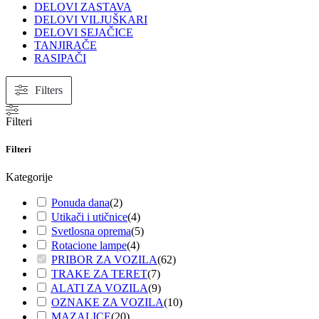
DELOVI ZASTAVA
DELOVI VILJUŠKARI
DELOVI SEJAČICE
TANJIRAČE
RASIPAČI
Filters
Filteri
Filteri
Kategorije
Ponuda dana
(
2
)
Utikači i utičnice
(
4
)
Svetlosna oprema
(
5
)
Rotacione lampe
(
4
)
PRIBOR ZA VOZILA
(
62
)
TRAKE ZA TERET
(
7
)
ALATI ZA VOZILA
(
9
)
OZNAKE ZA VOZILA
(
10
)
MAZALICE
(
20
)