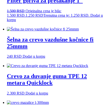
Filter goriva za pretakanje 1″
1.500
RSD
Originalna cena je bila:
1.500 RSD.
1.250
RSD
Trenutna cena je: 1.250 RSD.
Dodaj u
korpu
Šelna za crevo vazdušne kočnice fi
25mmm
240
RSD
Dodaj u korpu
Crevo za duvanje guma TPE 12
metara Quicklock
2.300
RSD
Dodaj u korpu