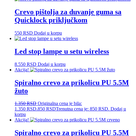
Crevo pištolja za duvanje guma sa
Quicklock priključkom
550
RSD
Dodaj u korpu
Led stop lampe u setu wireless
8.550
RSD
Dodaj u korpu
Akcija!
Spiralno crevo za prikolicu PU 5.5M
žuto
1.350
RSD
Originalna cena je bila:
1.350 RSD.
850
RSD
Trenutna cena je: 850 RSD.
Dodaj u
korpu
Akcija!
Spiralno crevo za prikolicu PU 5.5M