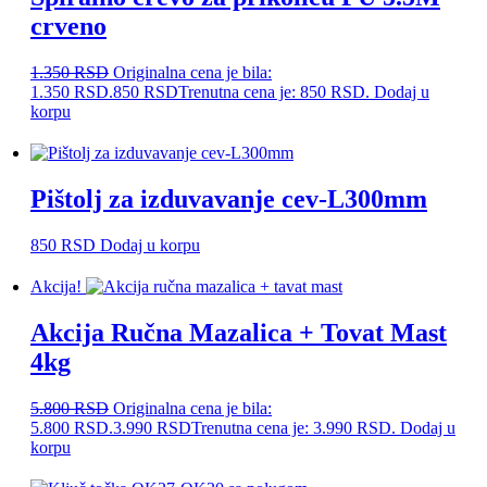
crveno
1.350
RSD
Originalna cena je bila:
1.350 RSD.
850
RSD
Trenutna cena je: 850 RSD.
Dodaj u
korpu
Pištolj za izduvavanje cev-L300mm
850
RSD
Dodaj u korpu
Akcija!
Akcija Ručna Mazalica + Tovat Mast
4kg
5.800
RSD
Originalna cena je bila:
5.800 RSD.
3.990
RSD
Trenutna cena je: 3.990 RSD.
Dodaj u
korpu