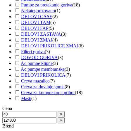
Pumpe za pretakanje goriva
(
18
)
Nekategorizovano
(
1
)
DELOVI CASE
(
2
)
DELOVI TAM
(
5
)
DELOVI FAP
(
5
)
DELOVI ZASTAVA
(
3
)
DELOVI ZMAJ
(
4
)
DELOVI PRIKOLICE ZMAJ
(
6
)
Filteri goriva
(
3
)
DOVOD GORIVA
(
3
)
Ac pumpe klipne
(
3
)
Ac pumpe membranske
(
3
)
DELOVI PRIKOLICA
(
7
)
Creva mazalice
(
7
)
Creva za duvanje guma
(
8
)
Creva za kompresore i pribor
(
18
)
Masti
(
1
)
Cena
×
×
Brend