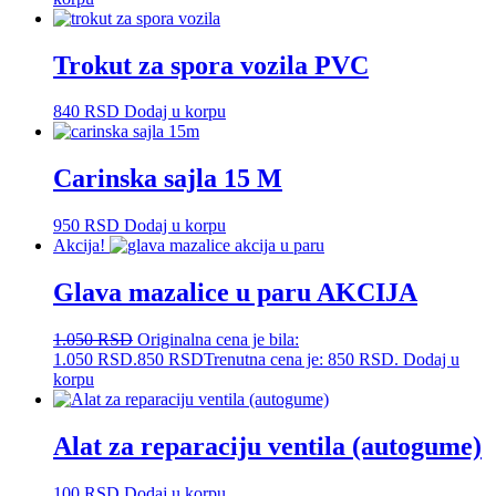
Trokut za spora vozila PVC
840
RSD
Dodaj u korpu
Carinska sajla 15 M
950
RSD
Dodaj u korpu
Akcija!
Glava mazalice u paru AKCIJA
1.050
RSD
Originalna cena je bila:
1.050 RSD.
850
RSD
Trenutna cena je: 850 RSD.
Dodaj u
korpu
Alat za reparaciju ventila (autogume)
100
RSD
Dodaj u korpu