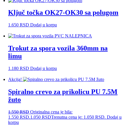
Ključ točka OK27-OK30 sa polugom
1.650
RSD
Dodaj u korpu
Trokut za spora vozila 360mm na
limu
1.180
RSD
Dodaj u korpu
Akcija!
Spiralno crevo za prikolicu PU 7.5M
žuto
1.550
RSD
Originalna cena je bila:
1.550 RSD.
1.050
RSD
Trenutna cena je: 1.050 RSD.
Dodaj u
korpu