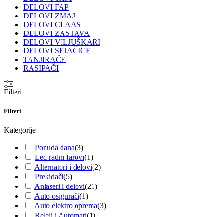
DELOVI FAP
DELOVI ZMAJ
DELOVI CLAAS
DELOVI ZASTAVA
DELOVI VILJUŠKARI
DELOVI SEJAČICE
TANJIRAČE
RASIPAČI
Filteri
Filteri
Kategorije
Ponuda dana
(
3
)
Led radni farovi
(
1
)
Alternatori i delovi
(
2
)
Prekidači
(
5
)
Anlaseri i delovi
(
21
)
Auto osigurači
(
1
)
Auto elektro oprema
(
3
)
Releji i Automati
(
1
)