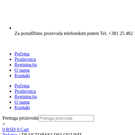
Za porudžbinu proizvoda telefonskim putem Tel. +381 25 482 
Početna
Prodavnica
Registracija
O nama
Kontakt
Početna
Prodavnica
Registracija
O nama
Kontakt
Pretraga proizvoda
×
0
RSD
0
Cart
Početna
/ TRAKTORSKI DELOVI IMT