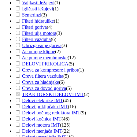
Valjkasti ležajevi
(
1
)
Igličasti ležajevi
(
1
)
Semerinzi
(
3
)
Filteri hidraulike
(
1
)
Filteri goriva
(
4
)
Filteri ulja motora
(
3
)
Filteri vazduha
(
6
)
Ubrizgavanje goriva
(
3
)
Ac pumpe klipne
(
2
)
Ac pumpe membranske
(
12
)
DELOVI PRIKOLICA
(
5
)
Creva za kompresore i pribor
(
1
)
Creva filtera vazduha
(
5
)
Creva za hladnjake
(
6
)
Creva za dovod goriva
(
5
)
TRAKTORSKI DELOVI IMT
(
2
)
Delovi elektrike IMT
(
45
)
Delovi priključaka IMT
(
16
)
Delovi bočnog reduktora IMT
(
9
)
Delovi kočnica IMT
(
46
)
Delovi motora IMT
(
125
)
Delovi menjača IMT
(
22
)