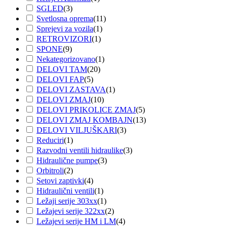
SGLED
(
3
)
Svetlosna oprema
(
11
)
Sprejevi za vozila
(
1
)
RETROVIZORI
(
1
)
SPONE
(
9
)
Nekategorizovano
(
1
)
DELOVI TAM
(
20
)
DELOVI FAP
(
5
)
DELOVI ZASTAVA
(
1
)
DELOVI ZMAJ
(
10
)
DELOVI PRIKOLICE ZMAJ
(
5
)
DELOVI ZMAJ KOMBAJN
(
13
)
DELOVI VILJUŠKARI
(
3
)
Reduciri
(
1
)
Razvodni ventili hidraulike
(
3
)
Hidraulične pumpe
(
3
)
Orbitroli
(
2
)
Setovi zaptivki
(
4
)
Hidraulični ventili
(
1
)
Ležaji serije 303xx
(
1
)
Ležajevi serije 322xx
(
2
)
Ležajevi serije HM i LM
(
4
)