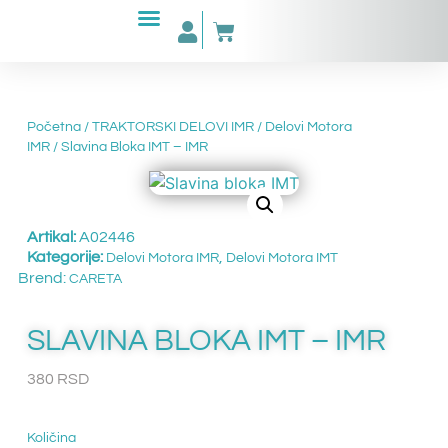
Početna
/
TRAKTORSKI DELOVI IMR
/
Delovi Motora
IMR
/ Slavina Bloka IMT – IMR
Artikal:
A02446
Kategorije:
,
Delovi Motora IMR
Delovi Motora IMT
Brend:
CARETA
SLAVINA BLOKA IMT – IMR
380
RSD
Količina