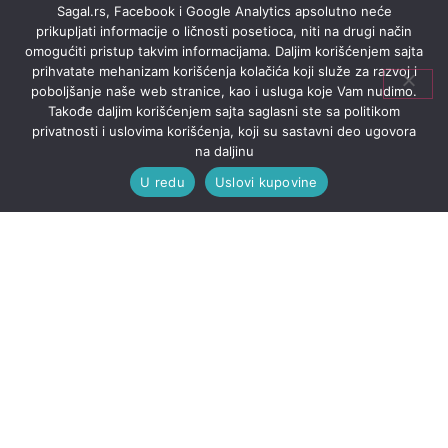
Sagal.rs, Facebook i Google Analytics apsolutno neće
prikupljati informacije o ličnosti posetioca, niti na drugi način
omogućiti pristup takvim informacijama. Daljim korišćenjem sajta
prihvatate mehanizam korišćenja kolačića koji služe za razvoj i
poboljšanje naše web stranice, kao i usluga koje Vam nudimo.
Takođe daljim korišćenjem sajta saglasni ste sa politikom
privatnosti i uslovima korišćenja, koji su sastavni deo ugovora
na daljinu
U redu
Uslovi kupovine