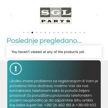
Poslednje pregledano...
You haven't viewed at any of the products yet.
Ukoliko imate problema sa registracijom ili Vam je
potrebna hitna dostava, molimo Vas da nas
kontaktirate telefonom kako bi poručili željeni
proizvod! Za porudžbinu proizvoda telefonskim
putem neophodno je da zapamtite šifru artikla
koji želite kupiti! Tel. +381 25 482 186 ili +381 69 502