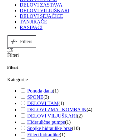
DELOVI ZASTAVA
DELOVI VILJUŠKARI
DELOVI SEJAČICE
TANJIRAČE
RASIPAČI
Filters
Filteri
Filteri
Kategorije
Ponuda dana
(
1
)
SPONE
(
3
)
DELOVI TAM
(
1
)
DELOVI ZMAJ KOMBAJN
(
4
)
DELOVI VILJUŠKARI
(
2
)
Hidraulične pumpe
(
1
)
Spojke hidraulike-brze
(
10
)
Filteri hidraulike
(
1
)