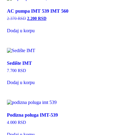
AC pumpa IMT 539 IMT 560
Originalna
Trenutna
2.370
RSD
2.200
RSD
cena
cena
je
je:
Dodaj u korpu
bila:
2.200 RSD.
2.370 RSD.
Sedište IMT
7.700
RSD
Dodaj u korpu
Podizna poluga IMT-539
4.000
RSD
Dodaj u korpu