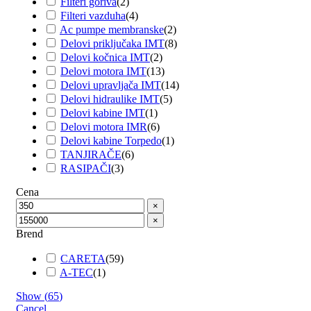
Filteri goriva
(
2
)
Filteri vazduha
(
4
)
Ac pumpe membranske
(
2
)
Delovi priključaka IMT
(
8
)
Delovi kočnica IMT
(
2
)
Delovi motora IMT
(
13
)
Delovi upravljača IMT
(
14
)
Delovi hidraulike IMT
(
5
)
Delovi kabine IMT
(
1
)
Delovi motora IMR
(
6
)
Delovi kabine Torpedo
(
1
)
TANJIRAČE
(
6
)
RASIPAČI
(
3
)
Cena
×
×
Brend
CARETA
(
59
)
A-TEC
(
1
)
Show
(
65
)
Cancel