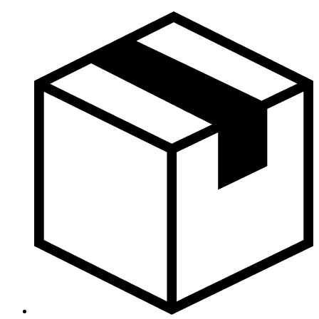
Skočite
na
sadržaj