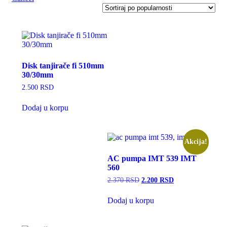
Disk tanjirače fi 510mm
30/30mm
2.500
RSD
Dodaj u korpu
Akcija!
AC pumpa IMT 539 IMT
560
Originalna
Trenutna
2.370
RSD
2.200
RSD
cena
cena
je
je:
Dodaj u korpu
bila:
2.200 RSD.
2.370 RSD.