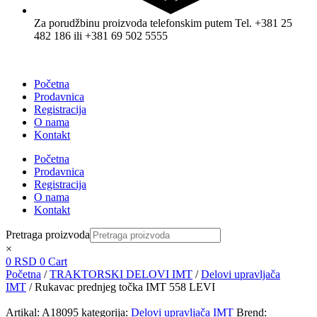
Za porudžbinu proizvoda telefonskim putem Tel. +381 25
482 186 ili +381 69 502 5555
Početna
Prodavnica
Registracija
O nama
Kontakt
Početna
Prodavnica
Registracija
O nama
Kontakt
Pretraga proizvoda
×
0
RSD
0
Cart
Početna
/
TRAKTORSKI DELOVI IMT
/
Delovi upravljača
IMT
/ Rukavac prednjeg točka IMT 558 LEVI
Artikal:
A18095
kategorija:
Delovi upravljača IMT
Brend: