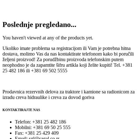
540
RSD
Dodaj u korpu
Poslednje pregledano...
You haven't viewed at any of the products yet.
Ukoliko imate problema sa registracijom ili Vam je potrebna hitna
dostava, molimo Vas da nas kontaktirate telefonom kako bi poručili
željeni proizvod! Za porudžbinu proizvoda telefonskim putem
neophodno je da zapamtite šifru artikla koji želite kupiti! Tel. +381
25 482 186 ili +381 69 502 5555
Prodavnica rezervnih delova za traktore i kamione sa radionicom za
izradu creva hidraulike i creva za dovod goriva
KONTAKTIRAJTE NAS
Telefon: +381 25 482 186
Mobilni: +381 69 50 25 555
Fax: +381 25 429 409
Email: sgl@sagal.co.rs