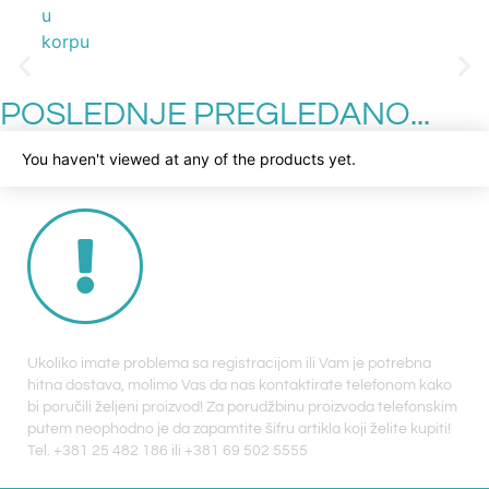
u
korpu
POSLEDNJE PREGLEDANO...
You haven't viewed at any of the products yet.
Ukoliko imate problema sa registracijom ili Vam je potrebna
hitna dostava, molimo Vas da nas kontaktirate telefonom kako
bi poručili željeni proizvod! Za porudžbinu proizvoda telefonskim
putem neophodno je da zapamtite šifru artikla koji želite kupiti!
Tel. +381 25 482 186 ili +381 69 502 5555