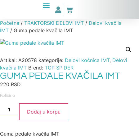
Početna
/
TRAKTORSKI DELOVI IMT
/
Delovi kvačila
IMT
/ Guma pedale kvačila IMT
Artikal:
A20578
kategorije:
Delovi kočnica IMT
,
Delovi
kvačila IMT
Brend:
TOP SPIDER
GUMA PEDALE KVAČILA IMT
220
RSD
Količina
Dodaj u korpu
Guma pedale kvačila IMT