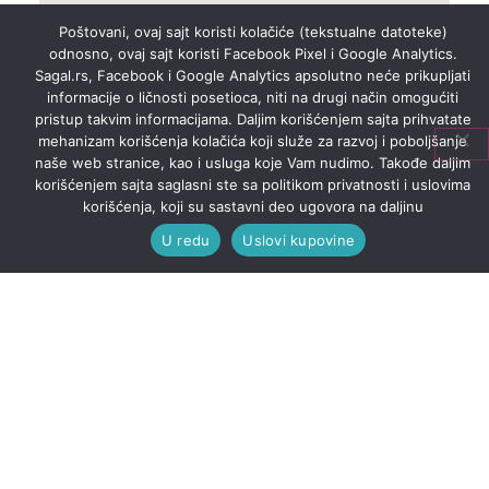
Poštovani, ovaj sajt koristi kolačiće (tekstualne datoteke)
odnosno, ovaj sajt koristi Facebook Pixel i Google Analytics.
Sagal.rs, Facebook i Google Analytics apsolutno neće prikupljati
informacije o ličnosti posetioca, niti na drugi način omogućiti
pristup takvim informacijama. Daljim korišćenjem sajta prihvatate
mehanizam korišćenja kolačića koji služe za razvoj i poboljšanje
naše web stranice, kao i usluga koje Vam nudimo. Takođe daljim
korišćenjem sajta saglasni ste sa politikom privatnosti i uslovima
korišćenja, koji su sastavni deo ugovora na daljinu
U redu
Uslovi kupovine