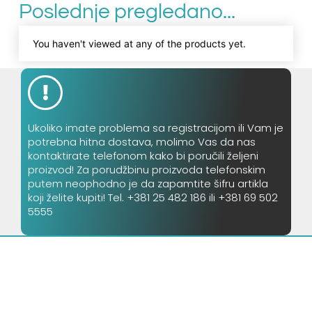
Poslednje pregledano...
You haven't viewed at any of the products yet.
Ukoliko imate problema sa registracijom ili Vam je
potrebna hitna dostava, molimo Vas da nas
kontaktirate telefonom kako bi poručili željeni
proizvod! Za porudžbinu proizvoda telefonskim
putem neophodno je da zapamtite šifru artikla
koji želite kupiti! Tel. +381 25 482 186 ili +381 69 502
5555