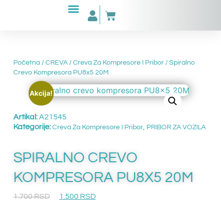
Početna
/
CREVA
/
Creva Za Kompresore I Pribor
/ Spiralno
Crevo Kompresora PU8x5 20M
Akcija!
Artikal:
A21545
Kategorije:
,
Creva Za Kompresore I Pribor
PRIBOR ZA VOZILA
SPIRALNO CREVO
KOMPRESORA PU8X5 20M
1.700
RSD
1.500
RSD