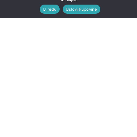
U redu
Uslovi kupovine