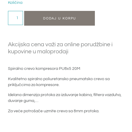
Količina
DODAJ U KORPU
Akcijska cena važi za online porudžbine i
kupovine u maloprodaji
Spiralno crevo kompresora PU8x5 20M
Kvalitetno spiralno poliuretansko pneumatsko crevo sa
priključcima za kompresore.
Idelana dimenzija protoka za izduvanje kabina, filtera vazduha,
duvanje guma,…
Za veće potrošače uzmite creva sa 8mm protoka.