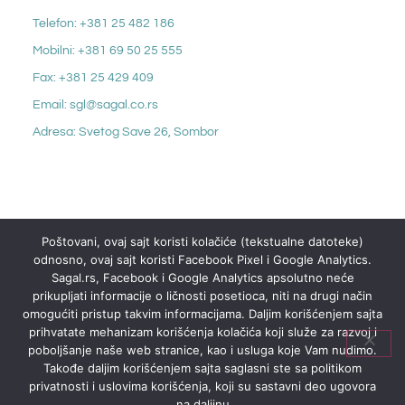
Telefon: +381 25 482 186
Mobilni: +381 69 50 25 555
Fax: +381 25 429 409
Email: sgl@sagal.co.rs
Adresa: Svetog Save 26, Sombor
Poštovani, ovaj sajt koristi kolačiće (tekstualne datoteke)
odnosno, ovaj sajt koristi Facebook Pixel i Google Analytics.
Sagal.rs, Facebook i Google Analytics apsolutno neće
prikupljati informacije o ličnosti posetioca, niti na drugi način
omogućiti pristup takvim informacijama. Daljim korišćenjem sajta
prihvatate mehanizam korišćenja kolačića koji služe za razvoj i
poboljšanje naše web stranice, kao i usluga koje Vam nudimo.
Takođe daljim korišćenjem sajta saglasni ste sa politikom
privatnosti i uslovima korišćenja, koji su sastavni deo ugovora
na daljinu