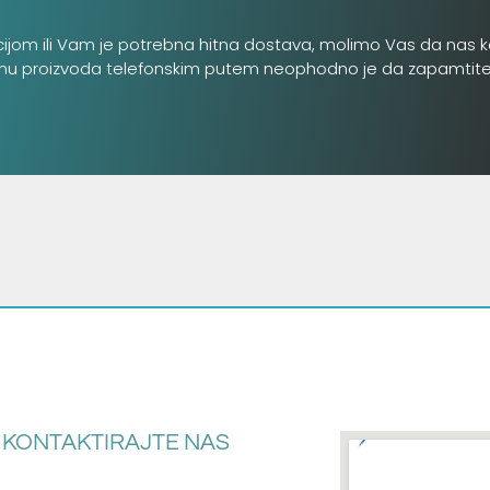
cijom ili Vam je potrebna hitna dostava, molimo Vas da nas k
inu proizvoda telefonskim putem neophodno je da zapamtite šifru
KONTAKTIRAJTE NAS