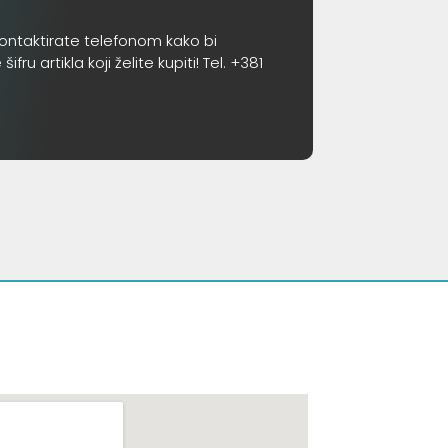
ontaktirate telefonom kako bi
 artikla koji želite kupiti! Tel. +381