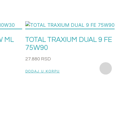
W ML
TOTAL TRAXIUM DUAL 9 FE
75W90
27.880
RSD
DODAJ U KORPU
TOTAL
75W9
1.750
RS
DODAJ U