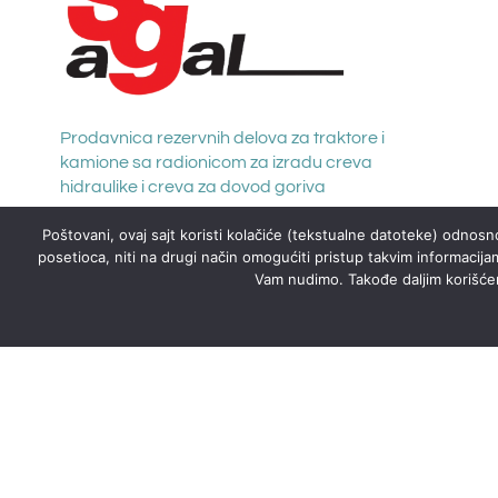
Prodavnica rezervnih delova za traktore i
kamione sa radionicom za izradu creva
hidraulike i creva za dovod goriva
Poštovani, ovaj sajt koristi kolačiće (tekstualne datoteke) odnosno
posetioca, niti na drugi način omogućiti pristup takvim informacija
Vam nudimo. Takođe daljim korišćenj