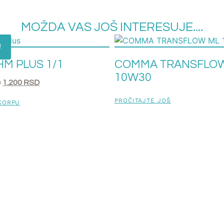
MOŽDA VAS JOŠ INTERESUJE....
!
HM PLUS 1/1
COMMA TRANSFLO
10W30
D
1.200
RSD
PROČITAJTE JOŠ
KORPU