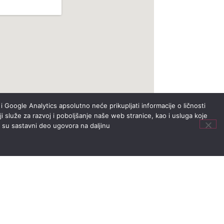
i Google Analytics apsolutno neće prikupljati informacije o ličnosti
i služe za razvoj i poboljšanje naše web stranice, kao i usluga koje
i su sastavni deo ugovora na daljinu