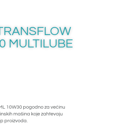
TRANSFLOW
0 MULTILUBE
 10W30 pogodno za većinu
vinskih mašina koje zahtevaju
ip proizvoda.