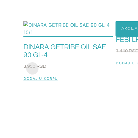
AKCIJA
FEBI L
DINARA GETRIBE OIL SAE
1.440
RS
90 GL-4
DODAJ U 
3.950
RSD
DODAJ U KORPU