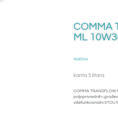
COMMA 
ML 10W3
Količina
kanta 5 litara
COMMA TRANSFLOW ML
poljoprivrednih i građe
višefunkcionalni STOU t