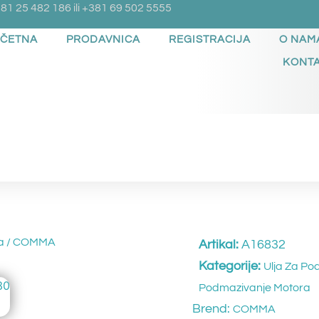
81 25 482 186 ili +381 69 502 5555
ČETNA
PRODAVNICA
REGISTRACIJA
O NAM
KONT
a
/ COMMA
Artikal:
A16832
Kategorije:
Ulja Za P
Podmazivanje Motora
Brend:
COMMA