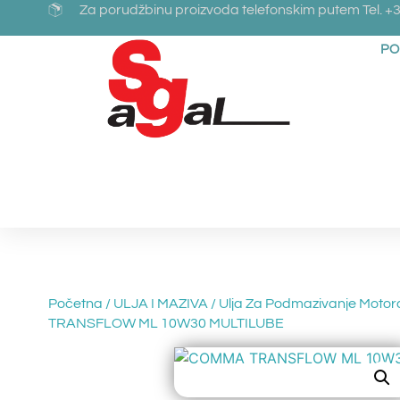
Za porudžbinu proizvoda telefonskim putem Tel. +3
PO
Početna
/
ULJA I MAZIVA
/
Ulja Za Podmazivanje Motor
TRANSFLOW ML 10W30 MULTILUBE