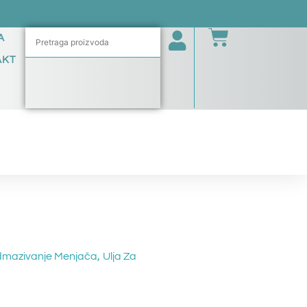
A
AKT
,
odmazivanje Menjača
Ulja Za