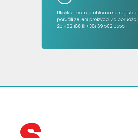
Ukoliko imate problema sa registra
poručili željeni proizvod! Za porudžb
25 482 186 ili +381 69 502 5555