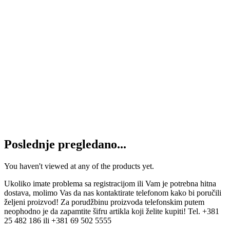
1.750
RSD
Dodaj u korpu
TOTAL MULTIAGRI PRO-TEC
10W40
15.300
RSD
Dodaj u korpu
ULJE INA TRANSHIDROL 85 10/1
4.800
RSD
Dodaj u korpu
Poslednje pregledano...
You haven't viewed at any of the products yet.
Ukoliko imate problema sa registracijom ili Vam je potrebna hitna
dostava, molimo Vas da nas kontaktirate telefonom kako bi poručili
željeni proizvod! Za porudžbinu proizvoda telefonskim putem
neophodno je da zapamtite šifru artikla koji želite kupiti! Tel. +381
25 482 186 ili +381 69 502 5555