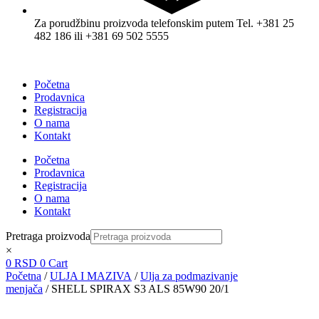
Za porudžbinu proizvoda telefonskim putem Tel. +381 25
482 186 ili +381 69 502 5555
Početna
Prodavnica
Registracija
O nama
Kontakt
Početna
Prodavnica
Registracija
O nama
Kontakt
Pretraga proizvoda
×
0
RSD
0
Cart
Početna
/
ULJA I MAZIVA
/
Ulja za podmazivanje
menjača
/ SHELL SPIRAX S3 ALS 85W90 20/1