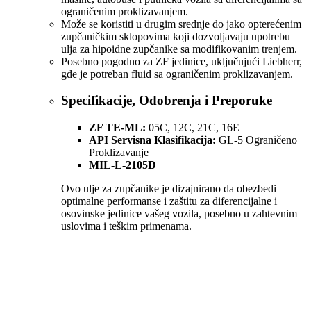
ograničenim proklizavanjem.
Može se koristiti u drugim srednje do jako opterećenim
zupčaničkim sklopovima koji dozvoljavaju upotrebu
ulja za hipoidne zupčanike sa modifikovanim trenjem.
Posebno pogodno za ZF jedinice, uključujući Liebherr,
gde je potreban fluid sa ograničenim proklizavanjem.
Specifikacije, Odobrenja i Preporuke
ZF TE-ML:
05C, 12C, 21C, 16E
API Servisna Klasifikacija:
GL-5 Ograničeno
Proklizavanje
MIL-L-2105D
Ovo ulje za zupčanike je dizajnirano da obezbedi
optimalne performanse i zaštitu za diferencijalne i
osovinske jedinice vašeg vozila, posebno u zahtevnim
uslovima i teškim primenama.