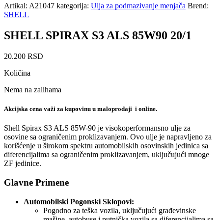
Artikal:
A21047
kategorija:
Ulja za podmazivanje menjača
Brend:
SHELL
SHELL SPIRAX S3 ALS 85W90 20/1
20.200
RSD
Količina
Nema na zalihama
Akcijska cena važi za kupovinu u maloprodaji i online.
Shell Spirax S3 ALS 85W-90 je visokoperformansno ulje za
osovine sa ograničenim proklizavanjem. Ovo ulje je napravljeno za
korišćenje u širokom spektru automobilskih osovinskih jedinica sa
diferencijalima sa ograničenim proklizavanjem, uključujući mnoge
ZF jedinice.
Glavne Primene
Automobilski Pogonski Sklopovi:
Pogodno za teška vozila, uključujući građevinske
mašine, autobuse i putnička vozila sa diferencijalima sa