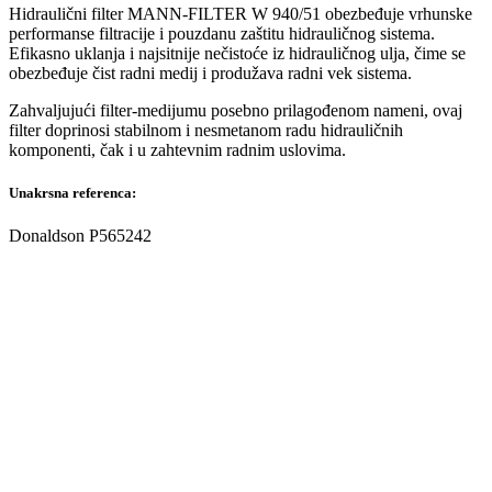
Hidraulični filter MANN-FILTER W 940/51 obezbeđuje vrhunske
performanse filtracije i pouzdanu zaštitu hidrauličnog sistema.
Efikasno uklanja i najsitnije nečistoće iz hidrauličnog ulja, čime se
obezbeđuje čist radni medij i produžava radni vek sistema.
Zahvaljujući filter-medijumu posebno prilagođenom nameni, ovaj
filter doprinosi stabilnom i nesmetanom radu hidrauličnih
komponenti, čak i u zahtevnim radnim uslovima.
Unakrsna referenca:
Donaldson P565242
Filter hidraulike ZMAJ 141-142