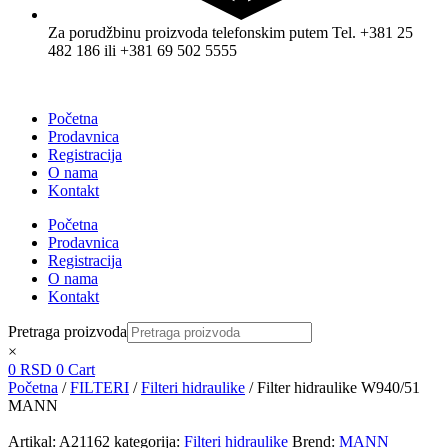
Za porudžbinu proizvoda telefonskim putem Tel. +381 25
482 186 ili +381 69 502 5555
Početna
Prodavnica
Registracija
O nama
Kontakt
Početna
Prodavnica
Registracija
O nama
Kontakt
Pretraga proizvoda
×
0
RSD
0
Cart
Početna
/
FILTERI
/
Filteri hidraulike
/ Filter hidraulike W940/51
MANN
Artikal:
A21162
kategorija:
Filteri hidraulike
Brend:
MANN