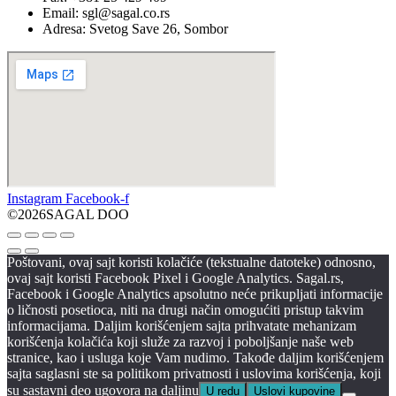
Email: sgl@sagal.co.rs
Adresa: Svetog Save 26, Sombor
Instagram
Facebook-f
©2026SAGAL DOO
Poštovani, ovaj sajt koristi kolačiće (tekstualne datoteke) odnosno,
ovaj sajt koristi Facebook Pixel i Google Analytics. Sagal.rs,
Facebook i Google Analytics apsolutno neće prikupljati informacije
o ličnosti posetioca, niti na drugi način omogućiti pristup takvim
informacijama. Daljim korišćenjem sajta prihvatate mehanizam
korišćenja kolačića koji služe za razvoj i poboljšanje naše web
stranice, kao i usluga koje Vam nudimo. Takođe daljim korišćenjem
sajta saglasni ste sa politikom privatnosti i uslovima korišćenja, koji
su sastavni deo ugovora na daljinu
U redu
Uslovi kupovine