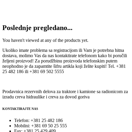
Filter hidraulike W14003 MANN
5.150
RSD
Dodaj u korpu
Poslednje pregledano...
You haven't viewed at any of the products yet.
Ukoliko imate problema sa registracijom ili Vam je potrebna hitna
dostava, molimo Vas da nas kontaktirate telefonom kako bi poručili
željeni proizvod! Za porudžbinu proizvoda telefonskim putem
neophodno je da zapamtite šifru artikla koji želite kupiti! Tel. +381
25 482 186 ili +381 69 502 5555
Prodavnica rezervnih delova za traktore i kamione sa radionicom za
izradu creva hidraulike i creva za dovod goriva
KONTAKTIRAJTE NAS
Telefon: +381 25 482 186
Mobilni: +381 69 50 25 555
Fax: +381 25 429 409