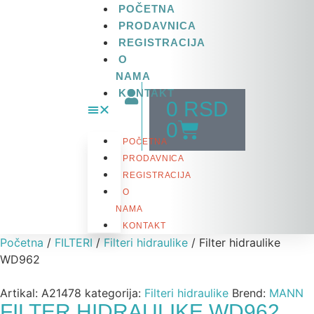
POČETNA
PRODAVNICA
REGISTRACIJA
O
NAMA
KONTAKT
0
RSD
0
POČETNA
PRODAVNICA
REGISTRACIJA
O
NAMA
KONTAKT
Početna
/
FILTERI
/
Filteri hidraulike
/ Filter hidraulike
WD962
Artikal:
A21478
kategorija:
Filteri hidraulike
Brend:
MANN
FILTER HIDRAULIKE WD962