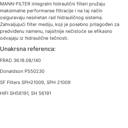
MANN-FILTER integralni hidraulični filteri pružaju
maksimalne performanse filtracije i na taj način
osiguravaju nesmetan rad hidrauličnog sistema.
Zahvaljujući filter mediju, koji je posebno prilagođen za
predviđenu namenu, najsitnije nečistoće se efikasno
odvajaju iz hidraulične tečnosti.
Unakrsna referenca:
FRAD 36.18.08/140
Donaldson P550230
SF Filters SPH21009, SPH 21009
HIFI SH56191, SH 56191