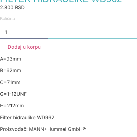
2.800
RSD
Količina
Dodaj u korpu
A=93mm
B=62mm
C=71mm
G=1-12UNF
H=212mm
Filter hidraulike WD962
Proizvođač: MANN+Hummel GmbH®