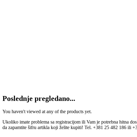
Filter vazduha C1337 MANN
1.500
RSD
Dodaj u korpu
Filter vazduha C10050
2.450
RSD
Dodaj u korpu
Filte vazduha C1250 MANN
1.650
RSD
Dodaj u korpu
Poslednje pregledano...
You haven't viewed at any of the products yet.
Ukoliko imate problema sa registracijom ili Vam je potrebna hitna do
da zapamtite šifru artikla koji želite kupiti! Tel. +381 25 482 186 ili