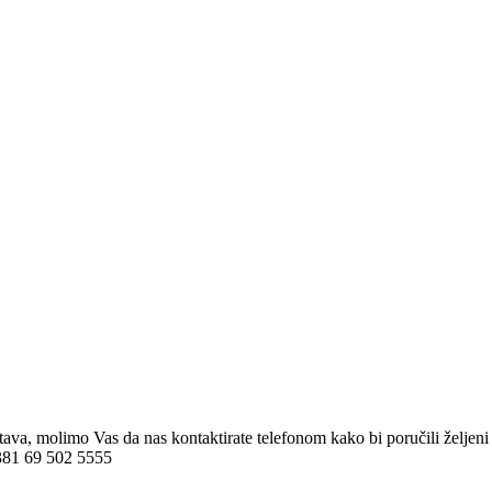
stava, molimo Vas da nas kontaktirate telefonom kako bi poručili želj
 +381 69 502 5555