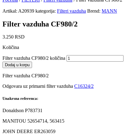
Artikal:
A20939
kategorija:
Filteri vazduha
Brend:
MANN
Filter vazduha CF980/2
3.250
RSD
Količina
Filter vazduha CF980/2 količina
Dodaj u korpu
Filter vazduha CF980/2
Odgovara uz primarni filter vazduha
C16324/2
Unakrsna referenca:
Donaldson P783731
MANITOU 52654714, 563415
JOHN DEERE ER263059