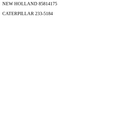
NEW HOLLAND 85814175
CATERPILLAR 233-5184
Filter vazduha C17337/2 MANN
3.480
RSD
Dodaj u korpu
Filter vazduha CF990/2
2.350
RSD
Dodaj u korpu
Filter vazduha P772580