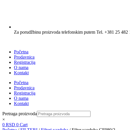
Za porudžbinu proizvoda telefonskim putem Tel. +381 25 482 
Početna
Prodavnica
Registracija
O nama
Kontakt
Početna
Prodavnica
Registracija
O nama
Kontakt
Pretraga proizvoda
×
0
RSD
0
Cart
Početna
/
FILTERI
/
Filteri vazduha
/ Filter vazduha CF980/2