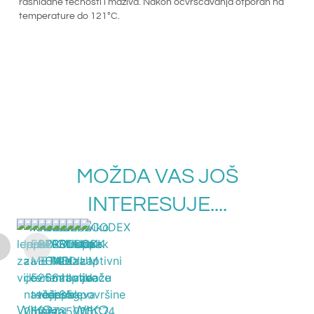
rashladne tečnosti i maziva. Nakon očvršćavanja otporan na
temperature do 121°C.
MOŽDA VAS JOŠ
INTERESUJE....
WIKO
WIKO