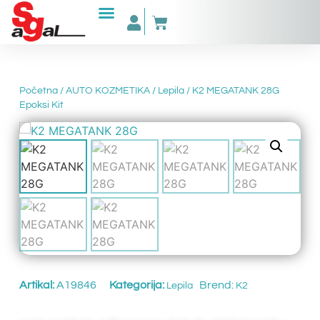
Početna
/
AUTO KOZMETIKA
/
Lepila
/ K2 MEGATANK 28G
Epoksi Kit
Artikal:
A19846
Kategorija:
Brend:
Lepila
K2