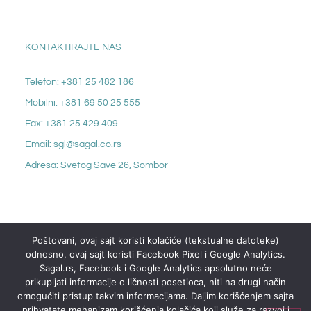
KONTAKTIRAJTE NAS
Telefon: +381 25 482 186
Mobilni: +381 69 50 25 555
Fax: +381 25 429 409
Email: sgl@sagal.co.rs
Adresa: Svetog Save 26, Sombor
Poštovani, ovaj sajt koristi kolačiće (tekstualne datoteke)
odnosno, ovaj sajt koristi Facebook Pixel i Google Analytics.
Sagal.rs, Facebook i Google Analytics apsolutno neće
prikupljati informacije o ličnosti posetioca, niti na drugi način
omogućiti pristup takvim informacijama. Daljim korišćenjem sajta
prihvatate mehanizam korišćenja kolačića koji služe za razvoj i