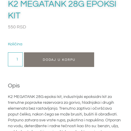
K2 MEGATANK 28G EPOKSI
KIT
550
RSD
Količina
DODAJ U KORPU
Opis
K2 MEGATANK 28G epoksi kit, industrijski epoksidni kit za
trenutne popravke rezervoara za gorivo, hladnjaka i drugih
elemenata bez rastavljanja. Trenutno zaptiva i očvršćava
poput čelika, nakon čega se može brusiti, bušiti ili obrađivati.
Potpuno zatvara sve vrste rupa, pukotina i napuklina. Otporan
na vodu, deterdžente i radne tečnosti kao što su: benzin, ulja,