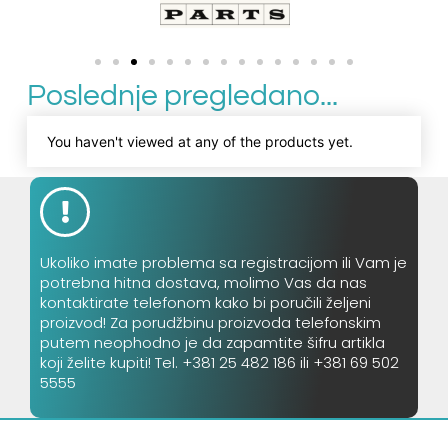
Poslednje pregledano...
You haven't viewed at any of the products yet.
Ukoliko imate problema sa registracijom ili Vam je
potrebna hitna dostava, molimo Vas da nas
kontaktirate telefonom kako bi poručili željeni
proizvod! Za porudžbinu proizvoda telefonskim
putem neophodno je da zapamtite šifru artikla
koji želite kupiti! Tel. +381 25 482 186 ili +381 69 502
5555