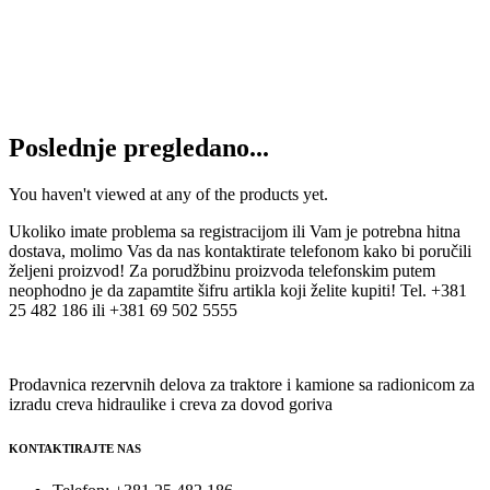
WIKO 02K43 lepak za vijke
2.450
RSD
Dodaj u korpu
Poslednje pregledano...
You haven't viewed at any of the products yet.
Ukoliko imate problema sa registracijom ili Vam je potrebna hitna
dostava, molimo Vas da nas kontaktirate telefonom kako bi poručili
željeni proizvod! Za porudžbinu proizvoda telefonskim putem
neophodno je da zapamtite šifru artikla koji želite kupiti! Tel. +381
25 482 186 ili +381 69 502 5555
Prodavnica rezervnih delova za traktore i kamione sa radionicom za
izradu creva hidraulike i creva za dovod goriva
KONTAKTIRAJTE NAS