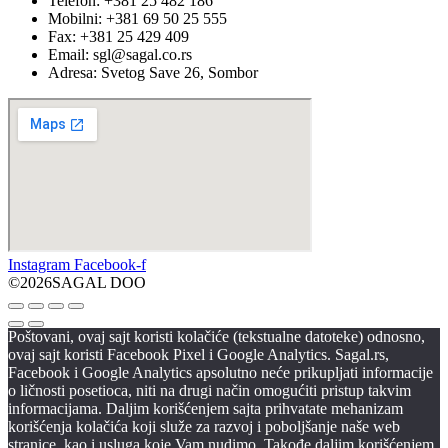
Telefon: +381 25 482 186
Mobilni: +381 69 50 25 555
Fax: +381 25 429 409
Email: sgl@sagal.co.rs
Adresa: Svetog Save 26, Sombor
Instagram
Facebook-f
©2026SAGAL DOO
Poštovani, ovaj sajt koristi kolačiće (tekstualne datoteke) odnosno,
ovaj sajt koristi Facebook Pixel i Google Analytics. Sagal.rs,
Facebook i Google Analytics apsolutno neće prikupljati informacije
o ličnosti posetioca, niti na drugi način omogućiti pristup takvim
informacijama. Daljim korišćenjem sajta prihvatate mehanizam
korišćenja kolačića koji služe za razvoj i poboljšanje naše web
stranice, kao i usluga koje Vam nudimo. Takođe daljim korišćenjem