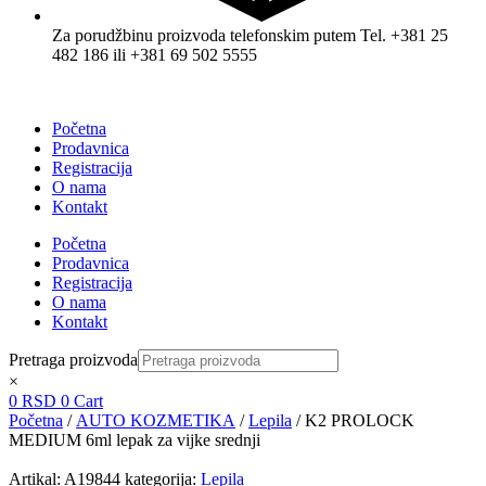
Za porudžbinu proizvoda telefonskim putem Tel. +381 25
482 186 ili +381 69 502 5555
Početna
Prodavnica
Registracija
O nama
Kontakt
Početna
Prodavnica
Registracija
O nama
Kontakt
Pretraga proizvoda
×
0
RSD
0
Cart
Početna
/
AUTO KOZMETIKA
/
Lepila
/ K2 PROLOCK
MEDIUM 6ml lepak za vijke srednji
Artikal:
A19844
kategorija:
Lepila